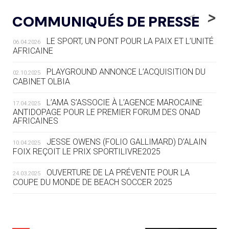
LE RÊVE DE VOIR LA LUGE ALPINE
<
>
COMMUNIQUÉS DE PRESSE
AUX JO « N'EST PAS FINI »
LE SPORT, UN PONT POUR LA PAIX ET L’UNITÉ
06.04.2026
05.08
— TIR À L'ARC
AFRICAINE
DES MONDIAUX À BRISBANE SUR LA
ROUTE DES JO 2032
PLAYGROUND ANNONCE L’ACQUISITION DU
02.10.2025
CABINET OLBIA
05.08
— ALPES FRANÇAISES 2030
LE VILLAGE OLYMPIQUE DES ARAVIS
L’AMA S’ASSOCIE À L’AGENCE MAROCAINE
17.04.2025
SE DESSINE
ANTIDOPAGE POUR LE PREMIER FORUM DES ONAD
AFRICAINES
04.08
— FOCUS DU JOUR
JESSE OWENS (FOLIO GALLIMARD) D’ALAIN
10.04.2025
LE COJOP A TROUVÉ SON VILLAGE
FOIX REÇOIT LE PRIX SPORTILIVRE2025
OLYMPIQUE LYONNAIS
OUVERTURE DE LA PRÉVENTE POUR LA
24.03.2025
COUPE DU MONDE DE BEACH SOCCER 2025
04.08
— ALLEMAGNE
« L'ALLEMAGNE PEUT DÉMONTRER
COMMENT ORGANISER DES JO
RESPONSABLES »
L’AMA FÉLICITE RICHARD POUND ET VALÉRIE
24.03.2025
FOURNEYRON, RÉCOMPENSÉS DE L’ORDRE OLYMPIQUE