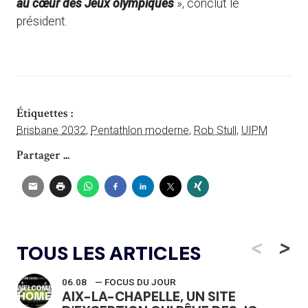
au cœur des Jeux olympiques
», conclut le
président.
Étiquettes :
Brisbane 2032
,
Pentathlon moderne
,
Rob Stull
,
UIPM
Partager ...
<
>
TOUS LES ARTICLES
06.08
— FOCUS DU JOUR
AIX-LA-CHAPELLE, UN SITE