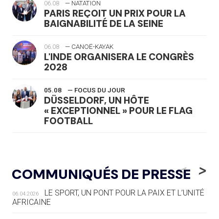
06.08
— NATATION
PARIS REÇOIT UN PRIX POUR LA
BAIGNABILITÉ DE LA SEINE
06.08
— CANOË-KAYAK
L'INDE ORGANISERA LE CONGRÈS
2028
05.08
— FOCUS DU JOUR
DÜSSELDORF, UN HÔTE
« EXCEPTIONNEL » POUR LE FLAG
FOOTBALL
05.08
— LUGE
LE RÊVE DE VOIR LA LUGE ALPINE
<
>
COMMUNIQUÉS DE PRESSE
AUX JO « N'EST PAS FINI »
LE SPORT, UN PONT POUR LA PAIX ET L’UNITÉ
06.04.2026
05.08
— TIR À L'ARC
AFRICAINE
DES MONDIAUX À BRISBANE SUR LA
ROUTE DES JO 2032