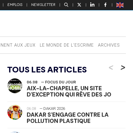
|
EMPLOIS
|
NEWSLETTER
|
|
|
|
|
NNENT AUX JEUX
LE MONDE DE L’ESCRIME
ARCHIVES
<
>
TOUS LES ARTICLES
06.08
— FOCUS DU JOUR
AIX-LA-CHAPELLE, UN SITE
D'EXCEPTION QUI RÊVE DES JO
06.08
— DAKAR 2026
DAKAR S'ENGAGE CONTRE LA
POLLUTION PLASTIQUE