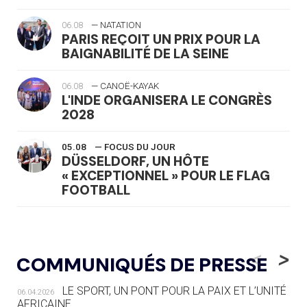
06.08
— NATATION
PARIS REÇOIT UN PRIX POUR LA
BAIGNABILITÉ DE LA SEINE
06.08
— CANOË-KAYAK
L'INDE ORGANISERA LE CONGRÈS
2028
05.08
— FOCUS DU JOUR
DÜSSELDORF, UN HÔTE
« EXCEPTIONNEL » POUR LE FLAG
FOOTBALL
05.08
— LUGE
LE RÊVE DE VOIR LA LUGE ALPINE
<
>
COMMUNIQUÉS DE PRESSE
AUX JO « N'EST PAS FINI »
LE SPORT, UN PONT POUR LA PAIX ET L’UNITÉ
06.04.2026
05.08
— TIR À L'ARC
AFRICAINE