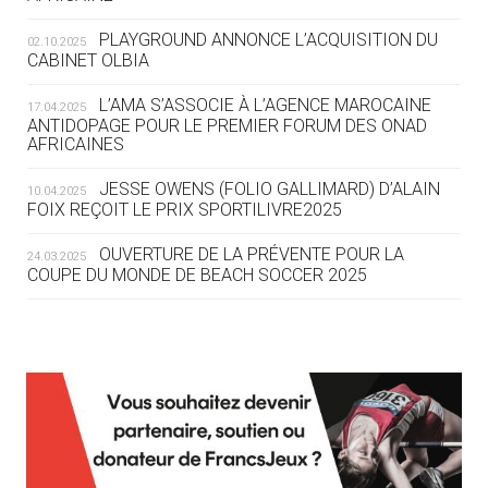
DES MONDIAUX À BRISBANE SUR LA
ROUTE DES JO 2032
PLAYGROUND ANNONCE L’ACQUISITION DU
02.10.2025
CABINET OLBIA
05.08
— ALPES FRANÇAISES 2030
LE VILLAGE OLYMPIQUE DES ARAVIS
L’AMA S’ASSOCIE À L’AGENCE MAROCAINE
17.04.2025
SE DESSINE
ANTIDOPAGE POUR LE PREMIER FORUM DES ONAD
AFRICAINES
04.08
— FOCUS DU JOUR
JESSE OWENS (FOLIO GALLIMARD) D’ALAIN
10.04.2025
LE COJOP A TROUVÉ SON VILLAGE
FOIX REÇOIT LE PRIX SPORTILIVRE2025
OLYMPIQUE LYONNAIS
OUVERTURE DE LA PRÉVENTE POUR LA
24.03.2025
COUPE DU MONDE DE BEACH SOCCER 2025
04.08
— ALLEMAGNE
« L'ALLEMAGNE PEUT DÉMONTRER
COMMENT ORGANISER DES JO
RESPONSABLES »
L’AMA FÉLICITE RICHARD POUND ET VALÉRIE
24.03.2025
FOURNEYRON, RÉCOMPENSÉS DE L’ORDRE OLYMPIQUE
L’AMA RECHERCHE DES HÔTES POUR LES
13.03.2025
04.08
— ESCRIME
RÉUNIONS DU CONSEIL DE FONDATION ET DU COMITÉ
LA FIE LANCE LES GRANDES
EXÉCUTIF
MANŒUVRES EN VUE DES JO