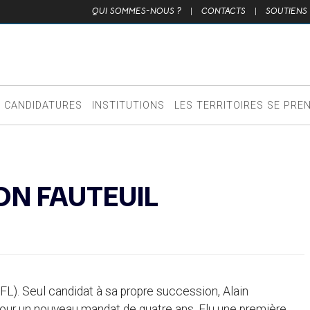
QUI SOMMES-NOUS ?
|
CONTACTS
|
SOUTIENS
CANDIDATURES
INSTITUTIONS
LES TERRITOIRES SE PRE
N FAUTEUIL
FL). Seul candidat à sa propre succession, Alain
 pour un nouveau mandat de quatre ans. Elu une première