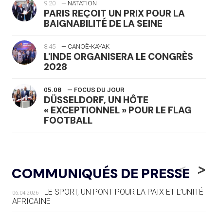
9:20
— NATATION
PARIS REÇOIT UN PRIX POUR LA
BAIGNABILITÉ DE LA SEINE
8:45
— CANOË-KAYAK
L'INDE ORGANISERA LE CONGRÈS
2028
05.08
— FOCUS DU JOUR
DÜSSELDORF, UN HÔTE
« EXCEPTIONNEL » POUR LE FLAG
FOOTBALL
05.08
— LUGE
LE RÊVE DE VOIR LA LUGE ALPINE
<
>
COMMUNIQUÉS DE PRESSE
AUX JO « N'EST PAS FINI »
LE SPORT, UN PONT POUR LA PAIX ET L’UNITÉ
06.04.2026
05.08
— TIR À L'ARC
AFRICAINE
DES MONDIAUX À BRISBANE SUR LA
ROUTE DES JO 2032