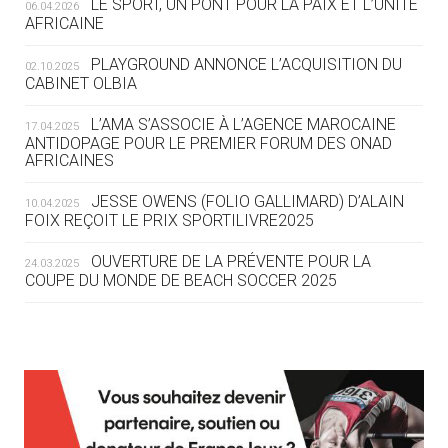
LE SPORT, UN PONT POUR LA PAIX ET L’UNITÉ
06.04.2026
05.08
— TIR À L'ARC
AFRICAINE
DES MONDIAUX À BRISBANE SUR LA
ROUTE DES JO 2032
PLAYGROUND ANNONCE L’ACQUISITION DU
02.10.2025
CABINET OLBIA
05.08
— ALPES FRANÇAISES 2030
LE VILLAGE OLYMPIQUE DES ARAVIS
L’AMA S’ASSOCIE À L’AGENCE MAROCAINE
17.04.2025
SE DESSINE
ANTIDOPAGE POUR LE PREMIER FORUM DES ONAD
AFRICAINES
04.08
— FOCUS DU JOUR
JESSE OWENS (FOLIO GALLIMARD) D’ALAIN
10.04.2025
LE COJOP A TROUVÉ SON VILLAGE
FOIX REÇOIT LE PRIX SPORTILIVRE2025
OLYMPIQUE LYONNAIS
OUVERTURE DE LA PRÉVENTE POUR LA
24.03.2025
COUPE DU MONDE DE BEACH SOCCER 2025
04.08
— ALLEMAGNE
« L'ALLEMAGNE PEUT DÉMONTRER
COMMENT ORGANISER DES JO
RESPONSABLES »
L’AMA FÉLICITE RICHARD POUND ET VALÉRIE
24.03.2025
FOURNEYRON, RÉCOMPENSÉS DE L’ORDRE OLYMPIQUE
L’AMA RECHERCHE DES HÔTES POUR LES
13.03.2025
04.08
— ESCRIME
RÉUNIONS DU CONSEIL DE FONDATION ET DU COMITÉ
LA FIE LANCE LES GRANDES
EXÉCUTIF