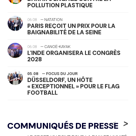
POLLUTION PLASTIQUE
06.08
— NATATION
PARIS REÇOIT UN PRIX POUR LA
BAIGNABILITÉ DE LA SEINE
06.08
— CANOË-KAYAK
L'INDE ORGANISERA LE CONGRÈS
2028
05.08
— FOCUS DU JOUR
DÜSSELDORF, UN HÔTE
« EXCEPTIONNEL » POUR LE FLAG
FOOTBALL
05.08
— LUGE
LE RÊVE DE VOIR LA LUGE ALPINE
<
>
COMMUNIQUÉS DE PRESSE
AUX JO « N'EST PAS FINI »