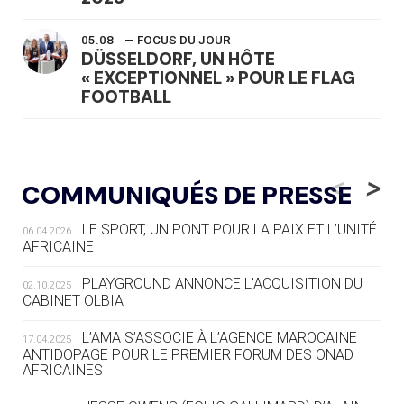
05.08
— FOCUS DU JOUR
DÜSSELDORF, UN HÔTE
« EXCEPTIONNEL » POUR LE FLAG
FOOTBALL
05.08
— LUGE
LE RÊVE DE VOIR LA LUGE ALPINE
<
>
COMMUNIQUÉS DE PRESSE
AUX JO « N'EST PAS FINI »
LE SPORT, UN PONT POUR LA PAIX ET L’UNITÉ
06.04.2026
05.08
— TIR À L'ARC
AFRICAINE
DES MONDIAUX À BRISBANE SUR LA
ROUTE DES JO 2032
PLAYGROUND ANNONCE L’ACQUISITION DU
02.10.2025
CABINET OLBIA
05.08
— ALPES FRANÇAISES 2030
LE VILLAGE OLYMPIQUE DES ARAVIS
L’AMA S’ASSOCIE À L’AGENCE MAROCAINE
17.04.2025
SE DESSINE
ANTIDOPAGE POUR LE PREMIER FORUM DES ONAD
AFRICAINES
04.08
— FOCUS DU JOUR