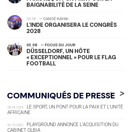
BAIGNABILITÉ DE LA SEINE
06.08
— CANOË-KAYAK
L'INDE ORGANISERA LE CONGRÈS
2028
05.08
— FOCUS DU JOUR
DÜSSELDORF, UN HÔTE
« EXCEPTIONNEL » POUR LE FLAG
FOOTBALL
05.08
— LUGE
LE RÊVE DE VOIR LA LUGE ALPINE
<
>
COMMUNIQUÉS DE PRESSE
AUX JO « N'EST PAS FINI »
LE SPORT, UN PONT POUR LA PAIX ET L’UNITÉ
06.04.2026
05.08
— TIR À L'ARC
AFRICAINE
DES MONDIAUX À BRISBANE SUR LA
ROUTE DES JO 2032
PLAYGROUND ANNONCE L’ACQUISITION DU
02.10.2025
CABINET OLBIA