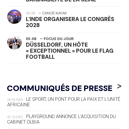
06.08
— CANOË-KAYAK
L'INDE ORGANISERA LE CONGRÈS
2028
05.08
— FOCUS DU JOUR
DÜSSELDORF, UN HÔTE
« EXCEPTIONNEL » POUR LE FLAG
FOOTBALL
05.08
— LUGE
LE RÊVE DE VOIR LA LUGE ALPINE
<
>
COMMUNIQUÉS DE PRESSE
AUX JO « N'EST PAS FINI »
LE SPORT, UN PONT POUR LA PAIX ET L’UNITÉ
06.04.2026
05.08
— TIR À L'ARC
AFRICAINE
DES MONDIAUX À BRISBANE SUR LA
ROUTE DES JO 2032
PLAYGROUND ANNONCE L’ACQUISITION DU
02.10.2025
CABINET OLBIA
05.08
— ALPES FRANÇAISES 2030