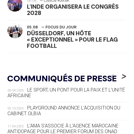
06.08
— CANOË-KAYAK
L'INDE ORGANISERA LE CONGRÈS
2028
05.08
— FOCUS DU JOUR
DÜSSELDORF, UN HÔTE
« EXCEPTIONNEL » POUR LE FLAG
FOOTBALL
05.08
— LUGE
LE RÊVE DE VOIR LA LUGE ALPINE
<
>
COMMUNIQUÉS DE PRESSE
AUX JO « N'EST PAS FINI »
LE SPORT, UN PONT POUR LA PAIX ET L’UNITÉ
06.04.2026
05.08
— TIR À L'ARC
AFRICAINE
DES MONDIAUX À BRISBANE SUR LA
ROUTE DES JO 2032
PLAYGROUND ANNONCE L’ACQUISITION DU
02.10.2025
CABINET OLBIA
05.08
— ALPES FRANÇAISES 2030
LE VILLAGE OLYMPIQUE DES ARAVIS
L’AMA S’ASSOCIE À L’AGENCE MAROCAINE
17.04.2025
SE DESSINE
ANTIDOPAGE POUR LE PREMIER FORUM DES ONAD