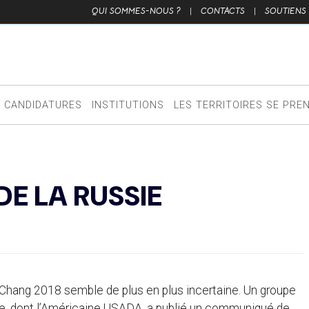
QUI SOMMES-NOUS ?
|
CONTACTS
|
SOUTIENS
CANDIDATURES
INSTITUTIONS
LES TERRITOIRES SE PRE
DE LA RUSSIE
gChang 2018 semble de plus en plus incertaine. Un groupe
e, dont l’Américaine USADA, a publié un communiqué de