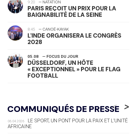
9:20
— NATATION
PARIS REÇOIT UN PRIX POUR LA
BAIGNABILITÉ DE LA SEINE
8:45
— CANOË-KAYAK
L'INDE ORGANISERA LE CONGRÈS
2028
05.08
— FOCUS DU JOUR
DÜSSELDORF, UN HÔTE
« EXCEPTIONNEL » POUR LE FLAG
FOOTBALL
05.08
— LUGE
LE RÊVE DE VOIR LA LUGE ALPINE
<
>
COMMUNIQUÉS DE PRESSE
AUX JO « N'EST PAS FINI »
LE SPORT, UN PONT POUR LA PAIX ET L’UNITÉ
06.04.2026
05.08
— TIR À L'ARC
AFRICAINE
DES MONDIAUX À BRISBANE SUR LA
ROUTE DES JO 2032