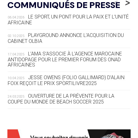
<
>
COMMUNIQUÉS DE PRESSE
AUX JO « N'EST PAS FINI »
LE SPORT, UN PONT POUR LA PAIX ET L’UNITÉ
06.04.2026
05.08
— TIR À L'ARC
AFRICAINE
DES MONDIAUX À BRISBANE SUR LA
ROUTE DES JO 2032
PLAYGROUND ANNONCE L’ACQUISITION DU
02.10.2025
CABINET OLBIA
05.08
— ALPES FRANÇAISES 2030
LE VILLAGE OLYMPIQUE DES ARAVIS
L’AMA S’ASSOCIE À L’AGENCE MAROCAINE
17.04.2025
SE DESSINE
ANTIDOPAGE POUR LE PREMIER FORUM DES ONAD
AFRICAINES
04.08
— FOCUS DU JOUR
JESSE OWENS (FOLIO GALLIMARD) D’ALAIN
10.04.2025
LE COJOP A TROUVÉ SON VILLAGE
FOIX REÇOIT LE PRIX SPORTILIVRE2025
OLYMPIQUE LYONNAIS
OUVERTURE DE LA PRÉVENTE POUR LA
24.03.2025
COUPE DU MONDE DE BEACH SOCCER 2025
04.08
— ALLEMAGNE
« L'ALLEMAGNE PEUT DÉMONTRER
COMMENT ORGANISER DES JO
RESPONSABLES »
L’AMA FÉLICITE RICHARD POUND ET VALÉRIE
24.03.2025
FOURNEYRON, RÉCOMPENSÉS DE L’ORDRE OLYMPIQUE