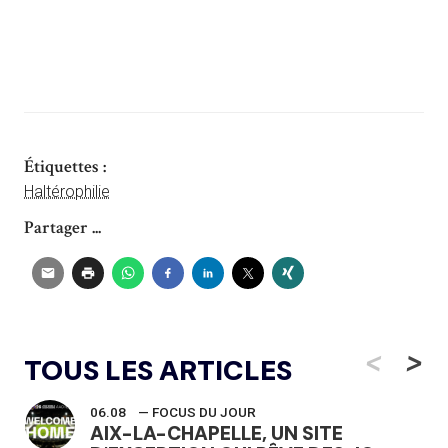
Étiquettes :
Haltérophilie
Partager ...
<
>
TOUS LES ARTICLES
06.08
— FOCUS DU JOUR
AIX-LA-CHAPELLE, UN SITE