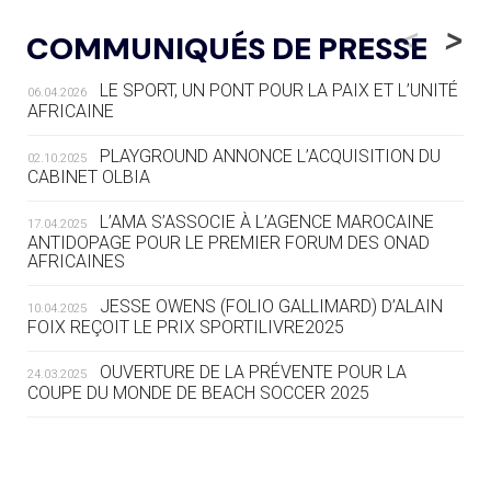
05.08
— LUGE
LE RÊVE DE VOIR LA LUGE ALPINE
<
>
COMMUNIQUÉS DE PRESSE
AUX JO « N'EST PAS FINI »
LE SPORT, UN PONT POUR LA PAIX ET L’UNITÉ
06.04.2026
05.08
— TIR À L'ARC
AFRICAINE
DES MONDIAUX À BRISBANE SUR LA
ROUTE DES JO 2032
PLAYGROUND ANNONCE L’ACQUISITION DU
02.10.2025
CABINET OLBIA
05.08
— ALPES FRANÇAISES 2030
LE VILLAGE OLYMPIQUE DES ARAVIS
L’AMA S’ASSOCIE À L’AGENCE MAROCAINE
17.04.2025
SE DESSINE
ANTIDOPAGE POUR LE PREMIER FORUM DES ONAD
AFRICAINES
04.08
— FOCUS DU JOUR
JESSE OWENS (FOLIO GALLIMARD) D’ALAIN
10.04.2025
LE COJOP A TROUVÉ SON VILLAGE
FOIX REÇOIT LE PRIX SPORTILIVRE2025
OLYMPIQUE LYONNAIS
OUVERTURE DE LA PRÉVENTE POUR LA
24.03.2025
COUPE DU MONDE DE BEACH SOCCER 2025
04.08
— ALLEMAGNE
« L'ALLEMAGNE PEUT DÉMONTRER
COMMENT ORGANISER DES JO
RESPONSABLES »
L’AMA FÉLICITE RICHARD POUND ET VALÉRIE
24.03.2025
FOURNEYRON, RÉCOMPENSÉS DE L’ORDRE OLYMPIQUE