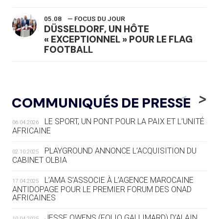
05.08
— FOCUS DU JOUR
DÜSSELDORF, UN HÔTE
« EXCEPTIONNEL » POUR LE FLAG
FOOTBALL
05.08
— LUGE
LE RÊVE DE VOIR LA LUGE ALPINE
<
>
COMMUNIQUÉS DE PRESSE
AUX JO « N'EST PAS FINI »
LE SPORT, UN PONT POUR LA PAIX ET L’UNITÉ
06.04.2026
05.08
— TIR À L'ARC
AFRICAINE
DES MONDIAUX À BRISBANE SUR LA
ROUTE DES JO 2032
PLAYGROUND ANNONCE L’ACQUISITION DU
02.10.2025
CABINET OLBIA
05.08
— ALPES FRANÇAISES 2030
LE VILLAGE OLYMPIQUE DES ARAVIS
L’AMA S’ASSOCIE À L’AGENCE MAROCAINE
17.04.2025
SE DESSINE
ANTIDOPAGE POUR LE PREMIER FORUM DES ONAD
AFRICAINES
04.08
— FOCUS DU JOUR
JESSE OWENS (FOLIO GALLIMARD) D’ALAIN
10.04.2025