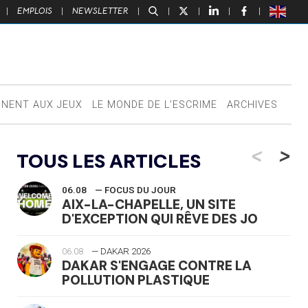
|
EMPLOIS
|
NEWSLETTER
|
|
|
|
|
NNENT AUX JEUX
LE MONDE DE L’ESCRIME
ARCHIVES
<
>
TOUS LES ARTICLES
06.08
— FOCUS DU JOUR
AIX-LA-CHAPELLE, UN SITE
D'EXCEPTION QUI RÊVE DES JO
06.08
— DAKAR 2026
DAKAR S'ENGAGE CONTRE LA
POLLUTION PLASTIQUE