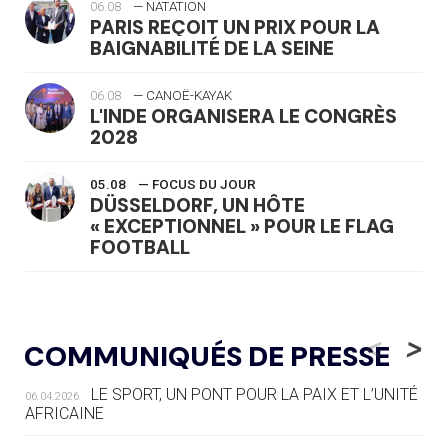
06.08
— NATATION
PARIS REÇOIT UN PRIX POUR LA
BAIGNABILITÉ DE LA SEINE
06.08
— CANOË-KAYAK
L'INDE ORGANISERA LE CONGRÈS
2028
05.08
— FOCUS DU JOUR
DÜSSELDORF, UN HÔTE
« EXCEPTIONNEL » POUR LE FLAG
FOOTBALL
05.08
— LUGE
LE RÊVE DE VOIR LA LUGE ALPINE
<
>
COMMUNIQUÉS DE PRESSE
AUX JO « N'EST PAS FINI »
LE SPORT, UN PONT POUR LA PAIX ET L’UNITÉ
06.04.2026
05.08
— TIR À L'ARC
AFRICAINE
DES MONDIAUX À BRISBANE SUR LA
ROUTE DES JO 2032