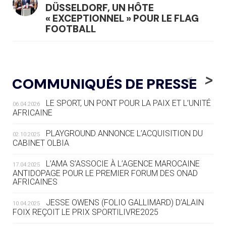
DÜSSELDORF, UN HÔTE
« EXCEPTIONNEL » POUR LE FLAG
FOOTBALL
05.08
— LUGE
LE RÊVE DE VOIR LA LUGE ALPINE
<
>
COMMUNIQUÉS DE PRESSE
AUX JO « N'EST PAS FINI »
LE SPORT, UN PONT POUR LA PAIX ET L’UNITÉ
06.04.2026
05.08
— TIR À L'ARC
AFRICAINE
DES MONDIAUX À BRISBANE SUR LA
ROUTE DES JO 2032
PLAYGROUND ANNONCE L’ACQUISITION DU
02.10.2025
CABINET OLBIA
05.08
— ALPES FRANÇAISES 2030
LE VILLAGE OLYMPIQUE DES ARAVIS
L’AMA S’ASSOCIE À L’AGENCE MAROCAINE
17.04.2025
SE DESSINE
ANTIDOPAGE POUR LE PREMIER FORUM DES ONAD
AFRICAINES
04.08
— FOCUS DU JOUR
JESSE OWENS (FOLIO GALLIMARD) D’ALAIN
10.04.2025
LE COJOP A TROUVÉ SON VILLAGE
FOIX REÇOIT LE PRIX SPORTILIVRE2025
OLYMPIQUE LYONNAIS