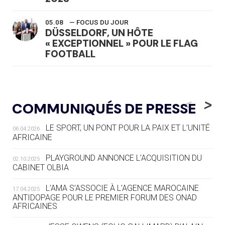
05.08
— FOCUS DU JOUR
DÜSSELDORF, UN HÔTE
« EXCEPTIONNEL » POUR LE FLAG
FOOTBALL
05.08
— LUGE
LE RÊVE DE VOIR LA LUGE ALPINE
<
>
COMMUNIQUÉS DE PRESSE
AUX JO « N'EST PAS FINI »
LE SPORT, UN PONT POUR LA PAIX ET L’UNITÉ
06.04.2026
05.08
— TIR À L'ARC
AFRICAINE
DES MONDIAUX À BRISBANE SUR LA
ROUTE DES JO 2032
PLAYGROUND ANNONCE L’ACQUISITION DU
02.10.2025
CABINET OLBIA
05.08
— ALPES FRANÇAISES 2030
LE VILLAGE OLYMPIQUE DES ARAVIS
L’AMA S’ASSOCIE À L’AGENCE MAROCAINE
17.04.2025
SE DESSINE
ANTIDOPAGE POUR LE PREMIER FORUM DES ONAD
AFRICAINES
04.08
— FOCUS DU JOUR