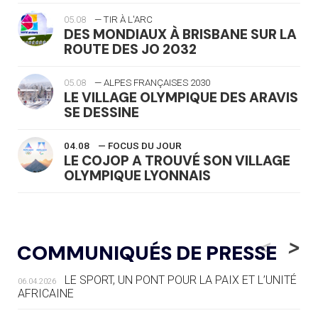
05.08
— TIR À L'ARC
DES MONDIAUX À BRISBANE SUR LA
ROUTE DES JO 2032
05.08
— ALPES FRANÇAISES 2030
LE VILLAGE OLYMPIQUE DES ARAVIS
SE DESSINE
04.08
— FOCUS DU JOUR
LE COJOP A TROUVÉ SON VILLAGE
OLYMPIQUE LYONNAIS
04.08
— ALLEMAGNE
« L'ALLEMAGNE PEUT DÉMONTRER
<
>
COMMUNIQUÉS DE PRESSE
COMMENT ORGANISER DES JO
RESPONSABLES »
LE SPORT, UN PONT POUR LA PAIX ET L’UNITÉ
06.04.2026
AFRICAINE
04.08
— ESCRIME
LA FIE LANCE LES GRANDES