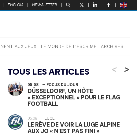
|
EMPLOIS
|
NEWSLETTER
|
|
|
|
|
NNENT AUX JEUX
LE MONDE DE L’ESCRIME
ARCHIVES
<
>
TOUS LES ARTICLES
05.08
— FOCUS DU JOUR
DÜSSELDORF, UN HÔTE
« EXCEPTIONNEL » POUR LE FLAG
FOOTBALL
05.08
— LUGE
LE RÊVE DE VOIR LA LUGE ALPINE
AUX JO « N'EST PAS FINI »