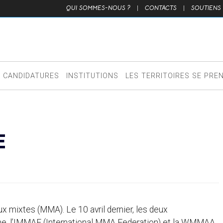
QUI SOMMES-NOUS ?
|
CONTACTS
|
SOUTIENS
CANDIDATURES
INSTITUTIONS
LES TERRITOIRES SE PRE
E
ux mixtes (MMA). Le 10 avril dernier, les deux
pline, l’IMMAF (International MMA Federation) et la WMMAA