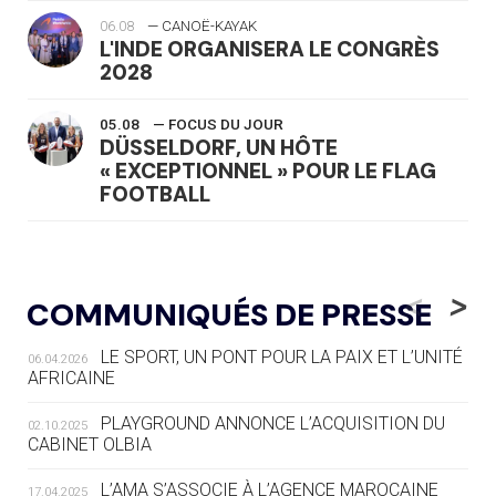
06.08
— CANOË-KAYAK
L'INDE ORGANISERA LE CONGRÈS
2028
05.08
— FOCUS DU JOUR
DÜSSELDORF, UN HÔTE
« EXCEPTIONNEL » POUR LE FLAG
FOOTBALL
05.08
— LUGE
LE RÊVE DE VOIR LA LUGE ALPINE
<
>
COMMUNIQUÉS DE PRESSE
AUX JO « N'EST PAS FINI »
LE SPORT, UN PONT POUR LA PAIX ET L’UNITÉ
06.04.2026
05.08
— TIR À L'ARC
AFRICAINE
DES MONDIAUX À BRISBANE SUR LA
ROUTE DES JO 2032
PLAYGROUND ANNONCE L’ACQUISITION DU
02.10.2025
CABINET OLBIA
05.08
— ALPES FRANÇAISES 2030
LE VILLAGE OLYMPIQUE DES ARAVIS
L’AMA S’ASSOCIE À L’AGENCE MAROCAINE
17.04.2025