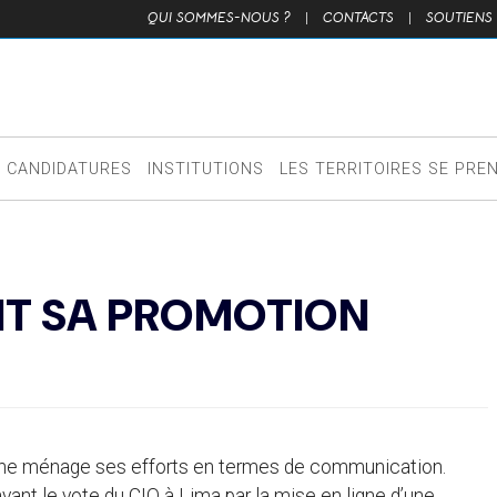
QUI SOMMES-NOUS ?
|
CONTACTS
|
SOUTIENS
CANDIDATURES
INSTITUTIONS
LES TERRITOIRES SE PRE
IT SA PROMOTION
es ne ménage ses efforts en termes de communication.
avant le vote du CIO à Lima par la mise en ligne d’une