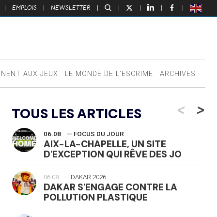
|
EMPLOIS
|
NEWSLETTER
|
|
|
|
|
NNENT AUX JEUX
LE MONDE DE L’ESCRIME
ARCHIVES
<
>
TOUS LES ARTICLES
06.08
— FOCUS DU JOUR
AIX-LA-CHAPELLE, UN SITE
D'EXCEPTION QUI RÊVE DES JO
06.08
— DAKAR 2026
DAKAR S'ENGAGE CONTRE LA
POLLUTION PLASTIQUE