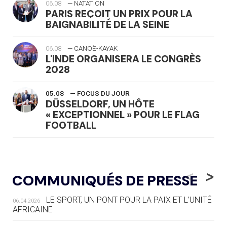
06.08
— NATATION
PARIS REÇOIT UN PRIX POUR LA
BAIGNABILITÉ DE LA SEINE
06.08
— CANOË-KAYAK
L'INDE ORGANISERA LE CONGRÈS
2028
05.08
— FOCUS DU JOUR
DÜSSELDORF, UN HÔTE
« EXCEPTIONNEL » POUR LE FLAG
FOOTBALL
05.08
— LUGE
LE RÊVE DE VOIR LA LUGE ALPINE
<
>
COMMUNIQUÉS DE PRESSE
AUX JO « N'EST PAS FINI »
LE SPORT, UN PONT POUR LA PAIX ET L’UNITÉ
06.04.2026
05.08
— TIR À L'ARC
AFRICAINE
DES MONDIAUX À BRISBANE SUR LA
ROUTE DES JO 2032