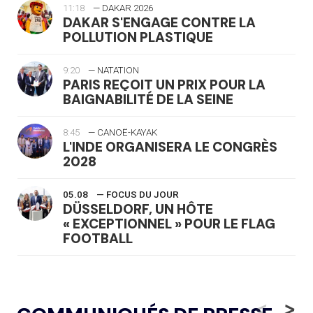
11:18
— DAKAR 2026
DAKAR S'ENGAGE CONTRE LA
POLLUTION PLASTIQUE
9:20
— NATATION
PARIS REÇOIT UN PRIX POUR LA
BAIGNABILITÉ DE LA SEINE
8:45
— CANOË-KAYAK
L'INDE ORGANISERA LE CONGRÈS
2028
05.08
— FOCUS DU JOUR
DÜSSELDORF, UN HÔTE
« EXCEPTIONNEL » POUR LE FLAG
FOOTBALL
05.08
— LUGE
LE RÊVE DE VOIR LA LUGE ALPINE
<
>