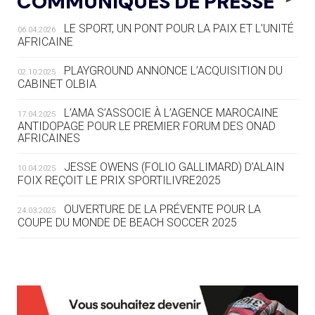
COMMUNIQUÉS DE PRESSE
AUX JO « N'EST PAS FINI »
LE SPORT, UN PONT POUR LA PAIX ET L’UNITÉ
06.04.2026
05.08
— TIR À L'ARC
AFRICAINE
DES MONDIAUX À BRISBANE SUR LA
ROUTE DES JO 2032
PLAYGROUND ANNONCE L’ACQUISITION DU
02.10.2025
CABINET OLBIA
05.08
— ALPES FRANÇAISES 2030
LE VILLAGE OLYMPIQUE DES ARAVIS
L’AMA S’ASSOCIE À L’AGENCE MAROCAINE
17.04.2025
SE DESSINE
ANTIDOPAGE POUR LE PREMIER FORUM DES ONAD
AFRICAINES
04.08
— FOCUS DU JOUR
JESSE OWENS (FOLIO GALLIMARD) D’ALAIN
10.04.2025
LE COJOP A TROUVÉ SON VILLAGE
FOIX REÇOIT LE PRIX SPORTILIVRE2025
OLYMPIQUE LYONNAIS
OUVERTURE DE LA PRÉVENTE POUR LA
24.03.2025
COUPE DU MONDE DE BEACH SOCCER 2025
04.08
— ALLEMAGNE
« L'ALLEMAGNE PEUT DÉMONTRER
COMMENT ORGANISER DES JO
RESPONSABLES »
L’AMA FÉLICITE RICHARD POUND ET VALÉRIE
24.03.2025
FOURNEYRON, RÉCOMPENSÉS DE L’ORDRE OLYMPIQUE
L’AMA RECHERCHE DES HÔTES POUR LES
13.03.2025
04.08
— ESCRIME