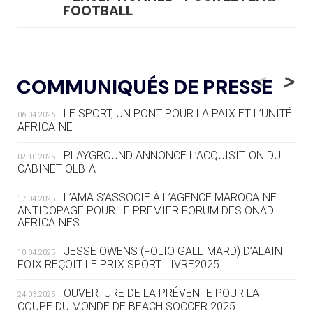
FOOTBALL
05.08
— LUGE
LE RÊVE DE VOIR LA LUGE ALPINE
<
>
COMMUNIQUÉS DE PRESSE
AUX JO « N'EST PAS FINI »
LE SPORT, UN PONT POUR LA PAIX ET L’UNITÉ
06.04.2026
05.08
— TIR À L'ARC
AFRICAINE
DES MONDIAUX À BRISBANE SUR LA
ROUTE DES JO 2032
PLAYGROUND ANNONCE L’ACQUISITION DU
02.10.2025
CABINET OLBIA
05.08
— ALPES FRANÇAISES 2030
LE VILLAGE OLYMPIQUE DES ARAVIS
L’AMA S’ASSOCIE À L’AGENCE MAROCAINE
17.04.2025
SE DESSINE
ANTIDOPAGE POUR LE PREMIER FORUM DES ONAD
AFRICAINES
04.08
— FOCUS DU JOUR
JESSE OWENS (FOLIO GALLIMARD) D’ALAIN
10.04.2025
LE COJOP A TROUVÉ SON VILLAGE
FOIX REÇOIT LE PRIX SPORTILIVRE2025
OLYMPIQUE LYONNAIS
OUVERTURE DE LA PRÉVENTE POUR LA
24.03.2025
COUPE DU MONDE DE BEACH SOCCER 2025
04.08
— ALLEMAGNE