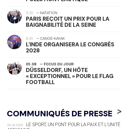
9:20
— NATATION
PARIS REÇOIT UN PRIX POUR LA
BAIGNABILITÉ DE LA SEINE
8:45
— CANOË-KAYAK
L'INDE ORGANISERA LE CONGRÈS
2028
05.08
— FOCUS DU JOUR
DÜSSELDORF, UN HÔTE
« EXCEPTIONNEL » POUR LE FLAG
FOOTBALL
05.08
— LUGE
LE RÊVE DE VOIR LA LUGE ALPINE
<
>
COMMUNIQUÉS DE PRESSE
AUX JO « N'EST PAS FINI »
LE SPORT, UN PONT POUR LA PAIX ET L’UNITÉ
06.04.2026
05.08
— TIR À L'ARC