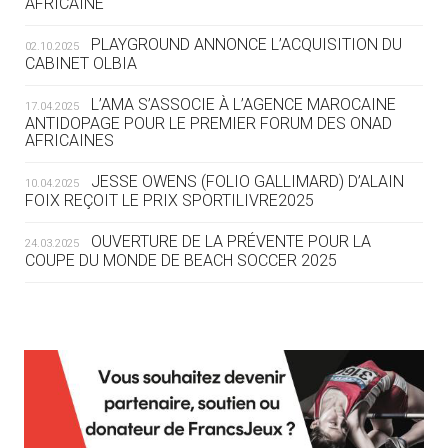
AFRICAINE
DES MONDIAUX À BRISBANE SUR LA
ROUTE DES JO 2032
PLAYGROUND ANNONCE L’ACQUISITION DU
02.10.2025
CABINET OLBIA
05.08
— ALPES FRANÇAISES 2030
LE VILLAGE OLYMPIQUE DES ARAVIS
L’AMA S’ASSOCIE À L’AGENCE MAROCAINE
17.04.2025
SE DESSINE
ANTIDOPAGE POUR LE PREMIER FORUM DES ONAD
AFRICAINES
04.08
— FOCUS DU JOUR
JESSE OWENS (FOLIO GALLIMARD) D’ALAIN
10.04.2025
LE COJOP A TROUVÉ SON VILLAGE
FOIX REÇOIT LE PRIX SPORTILIVRE2025
OLYMPIQUE LYONNAIS
OUVERTURE DE LA PRÉVENTE POUR LA
24.03.2025
COUPE DU MONDE DE BEACH SOCCER 2025
04.08
— ALLEMAGNE
« L'ALLEMAGNE PEUT DÉMONTRER
COMMENT ORGANISER DES JO
RESPONSABLES »
L’AMA FÉLICITE RICHARD POUND ET VALÉRIE
24.03.2025
FOURNEYRON, RÉCOMPENSÉS DE L’ORDRE OLYMPIQUE
L’AMA RECHERCHE DES HÔTES POUR LES
13.03.2025
04.08
— ESCRIME
RÉUNIONS DU CONSEIL DE FONDATION ET DU COMITÉ
LA FIE LANCE LES GRANDES
EXÉCUTIF
MANŒUVRES EN VUE DES JO