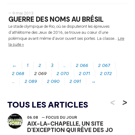
— 9 mai 2013
GUERRE DES NOMS AU BRÉSIL
Le stade olympique de Rio, où se disputeront les épreuves
d’athlétisme des Jeux de 2016, se trouve au cœur d’une
polémique avant même d’avoir ouvert ses portes. La classe...
Lire
la suite »
←
1
2
3
…
2 066
2 067
2 068
2 069
2 070
2 071
2 072
…
2 089
2 090
2 091
→
<
>
TOUS LES ARTICLES
06.08
— FOCUS DU JOUR
AIX-LA-CHAPELLE, UN SITE
D'EXCEPTION QUI RÊVE DES JO