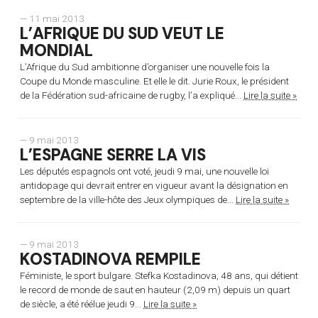
— 11 mai 2013
L’AFRIQUE DU SUD VEUT LE
MONDIAL
L’Afrique du Sud ambitionne d’organiser une nouvelle fois la
Coupe du Monde masculine. Et elle le dit. Jurie Roux, le président
de la Fédération sud-africaine de rugby, l’a expliqué...
Lire la suite »
— 9 mai 2013
L’ESPAGNE SERRE LA VIS
Les députés espagnols ont voté, jeudi 9 mai, une nouvelle loi
antidopage qui devrait entrer en vigueur avant la désignation en
septembre de la ville-hôte des Jeux olympiques de...
Lire la suite »
— 9 mai 2013
KOSTADINOVA REMPILE
Féministe, le sport bulgare. Stefka Kostadinova, 48 ans, qui détient
le record de monde de saut en hauteur (2,09 m) depuis un quart
de siècle, a été réélue jeudi 9...
Lire la suite »