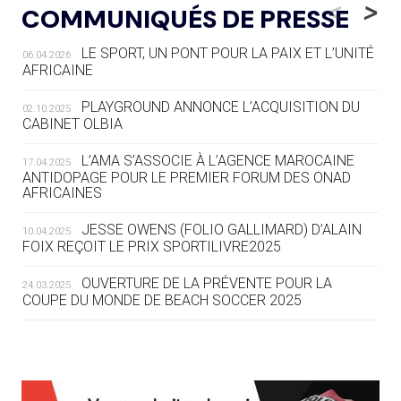
<
>
COMMUNIQUÉS DE PRESSE
AUX JO « N'EST PAS FINI »
LE SPORT, UN PONT POUR LA PAIX ET L’UNITÉ
06.04.2026
05.08
— TIR À L'ARC
AFRICAINE
DES MONDIAUX À BRISBANE SUR LA
ROUTE DES JO 2032
PLAYGROUND ANNONCE L’ACQUISITION DU
02.10.2025
CABINET OLBIA
05.08
— ALPES FRANÇAISES 2030
LE VILLAGE OLYMPIQUE DES ARAVIS
L’AMA S’ASSOCIE À L’AGENCE MAROCAINE
17.04.2025
SE DESSINE
ANTIDOPAGE POUR LE PREMIER FORUM DES ONAD
AFRICAINES
04.08
— FOCUS DU JOUR
JESSE OWENS (FOLIO GALLIMARD) D’ALAIN
10.04.2025
LE COJOP A TROUVÉ SON VILLAGE
FOIX REÇOIT LE PRIX SPORTILIVRE2025
OLYMPIQUE LYONNAIS
OUVERTURE DE LA PRÉVENTE POUR LA
24.03.2025
COUPE DU MONDE DE BEACH SOCCER 2025
04.08
— ALLEMAGNE
« L'ALLEMAGNE PEUT DÉMONTRER
COMMENT ORGANISER DES JO
RESPONSABLES »
L’AMA FÉLICITE RICHARD POUND ET VALÉRIE
24.03.2025
FOURNEYRON, RÉCOMPENSÉS DE L’ORDRE OLYMPIQUE