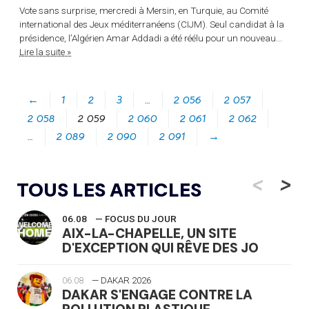
Vote sans surprise, mercredi à Mersin, en Turquie, au Comité
international des Jeux méditerranéens (CIJM). Seul candidat à la
présidence, l’Algérien Amar Addadi a été réélu pour un nouveau...
Lire la suite »
←
1
2
3
…
2 056
2 057
2 058
2 059
2 060
2 061
2 062
…
2 089
2 090
2 091
→
<
>
TOUS LES ARTICLES
06.08
— FOCUS DU JOUR
AIX-LA-CHAPELLE, UN SITE
D'EXCEPTION QUI RÊVE DES JO
06.08
— DAKAR 2026
DAKAR S'ENGAGE CONTRE LA