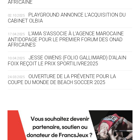
AFRICAINE
DES MONDIAUX À BRISBANE SUR LA
ROUTE DES JO 2032
PLAYGROUND ANNONCE L’ACQUISITION DU
02.10.2025
CABINET OLBIA
05.08
— ALPES FRANÇAISES 2030
LE VILLAGE OLYMPIQUE DES ARAVIS
L’AMA S’ASSOCIE À L’AGENCE MAROCAINE
17.04.2025
SE DESSINE
ANTIDOPAGE POUR LE PREMIER FORUM DES ONAD
AFRICAINES
04.08
— FOCUS DU JOUR
JESSE OWENS (FOLIO GALLIMARD) D’ALAIN
10.04.2025
LE COJOP A TROUVÉ SON VILLAGE
FOIX REÇOIT LE PRIX SPORTILIVRE2025
OLYMPIQUE LYONNAIS
OUVERTURE DE LA PRÉVENTE POUR LA
24.03.2025
COUPE DU MONDE DE BEACH SOCCER 2025
04.08
— ALLEMAGNE
« L'ALLEMAGNE PEUT DÉMONTRER
COMMENT ORGANISER DES JO
RESPONSABLES »
L’AMA FÉLICITE RICHARD POUND ET VALÉRIE
24.03.2025
FOURNEYRON, RÉCOMPENSÉS DE L’ORDRE OLYMPIQUE
L’AMA RECHERCHE DES HÔTES POUR LES
13.03.2025
04.08
— ESCRIME
RÉUNIONS DU CONSEIL DE FONDATION ET DU COMITÉ
LA FIE LANCE LES GRANDES
EXÉCUTIF
MANŒUVRES EN VUE DES JO