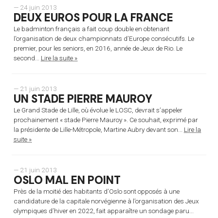
— 24 juin 2013
DEUX EUROS POUR LA FRANCE
Le badminton français a fait coup double en obtenant
l’organisation de deux championnats d’Europe consécutifs. Le
premier, pour les seniors, en 2016, année de Jeux de Rio. Le
second...
Lire la suite »
— 21 juin 2013
UN STADE PIERRE MAUROY
Le Grand Stade de Lille, où évolue le LOSC, devrait s’appeler
prochainement « stade Pierre Mauroy ». Ce souhait, exprimé par
la présidente de Lille-Métropole, Martine Aubry devant son...
Lire la
suite »
— 21 juin 2013
OSLO MAL EN POINT
Près de la moitié des habitants d’Oslo sont opposés à une
candidature de la capitale norvégienne à l’organisation des Jeux
olympiques d’hiver en 2022, fait apparaître un sondage paru...