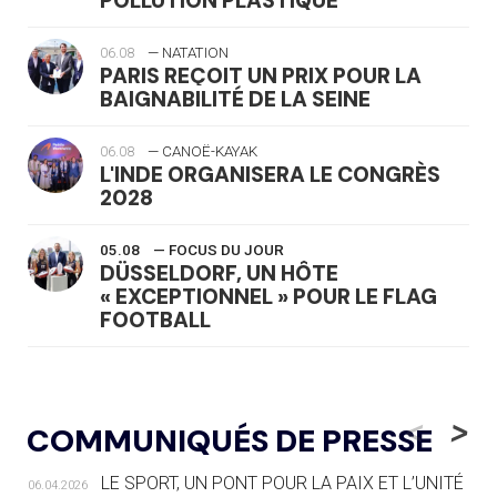
POLLUTION PLASTIQUE
06.08
— NATATION
PARIS REÇOIT UN PRIX POUR LA
BAIGNABILITÉ DE LA SEINE
06.08
— CANOË-KAYAK
L'INDE ORGANISERA LE CONGRÈS
2028
05.08
— FOCUS DU JOUR
DÜSSELDORF, UN HÔTE
« EXCEPTIONNEL » POUR LE FLAG
FOOTBALL
05.08
— LUGE
LE RÊVE DE VOIR LA LUGE ALPINE
<
>
COMMUNIQUÉS DE PRESSE
AUX JO « N'EST PAS FINI »
LE SPORT, UN PONT POUR LA PAIX ET L’UNITÉ
06.04.2026
05.08
— TIR À L'ARC