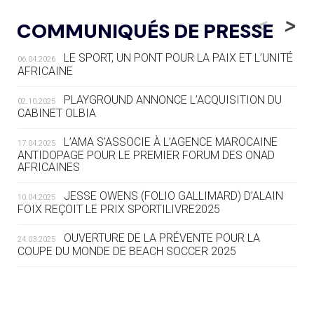
05.08
— LUGE
LE RÊVE DE VOIR LA LUGE ALPINE
<
>
COMMUNIQUÉS DE PRESSE
AUX JO « N'EST PAS FINI »
LE SPORT, UN PONT POUR LA PAIX ET L’UNITÉ
06.04.2026
05.08
— TIR À L'ARC
AFRICAINE
DES MONDIAUX À BRISBANE SUR LA
ROUTE DES JO 2032
PLAYGROUND ANNONCE L’ACQUISITION DU
02.10.2025
CABINET OLBIA
05.08
— ALPES FRANÇAISES 2030
LE VILLAGE OLYMPIQUE DES ARAVIS
L’AMA S’ASSOCIE À L’AGENCE MAROCAINE
17.04.2025
SE DESSINE
ANTIDOPAGE POUR LE PREMIER FORUM DES ONAD
AFRICAINES
04.08
— FOCUS DU JOUR
JESSE OWENS (FOLIO GALLIMARD) D’ALAIN
10.04.2025
LE COJOP A TROUVÉ SON VILLAGE
FOIX REÇOIT LE PRIX SPORTILIVRE2025
OLYMPIQUE LYONNAIS
OUVERTURE DE LA PRÉVENTE POUR LA
24.03.2025
COUPE DU MONDE DE BEACH SOCCER 2025
04.08
— ALLEMAGNE
« L'ALLEMAGNE PEUT DÉMONTRER
COMMENT ORGANISER DES JO
RESPONSABLES »
L’AMA FÉLICITE RICHARD POUND ET VALÉRIE
24.03.2025
FOURNEYRON, RÉCOMPENSÉS DE L’ORDRE OLYMPIQUE