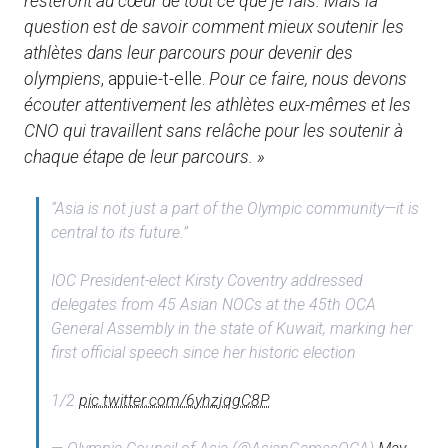
resteront au cœur de tout ce que je fais. Mais la
question est de savoir comment mieux soutenir les
athlètes dans leur parcours pour devenir des
olympiens
, appuie-t-elle.
Pour ce faire, nous devons
écouter attentivement les athlètes eux-mêmes et les
CNO qui travaillent sans relâche pour les soutenir à
chaque étape de leur parcours. »
“Asia is not just a part of the Olympic community—it is
central to its future.”
IOC President-elect Kirsty Coventry addressed
delegates from 45 Asian NOCs at the 45th OCA
General Assembly in the state of Kuwait, marking her
first official speech since her historic election
1/2
pic.twitter.com/6yhzjqgC8P