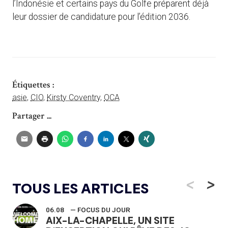
l’Indonésie et certains pays du Golfe préparent déjà
leur dossier de candidature pour l’édition 2036.
Étiquettes :
asie
,
CIO
,
Kirsty Coventry
,
OCA
Partager ...
<
>
TOUS LES ARTICLES
06.08
— FOCUS DU JOUR
AIX-LA-CHAPELLE, UN SITE