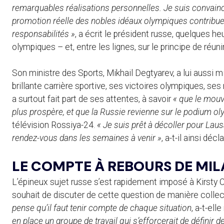
remarquables réalisations personnelles. Je suis convaincu
promotion réelle des nobles idéaux olympiques contribue
responsabilités »
, a écrit le président russe, quelques he
olympiques – et, entre les lignes, sur le principe de réu
Son ministre des Sports, Mikhail Degtyarev, a lui aussi mi
brillante carrière sportive, ses victoires olympiques, se
a surtout fait part de ses attentes, à savoir
« que le mouv
plus prospère, et que la Russie revienne sur le podium o
télévision Rossiya-24.
« Je suis prêt à décoller pour La
rendez-vous dans les semaines à venir »
, a-t-il ainsi décla
LE COMPTE À REBOURS DE MI
L’épineux sujet russe s’est rapidement imposé à Kirsty Co
souhait de discuter de cette question de manière collec
pense qu’il faut tenir compte de chaque situation
, a-t-el
en place un groupe de travail qui s’efforcerait de définir 