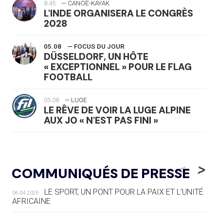
8:45
— CANOË-KAYAK
L'INDE ORGANISERA LE CONGRÈS
2028
05.08
— FOCUS DU JOUR
DÜSSELDORF, UN HÔTE
« EXCEPTIONNEL » POUR LE FLAG
FOOTBALL
05.08
— LUGE
LE RÊVE DE VOIR LA LUGE ALPINE
AUX JO « N'EST PAS FINI »
05.08
— TIR À L'ARC
DES MONDIAUX À BRISBANE SUR LA
<
>
COMMUNIQUÉS DE PRESSE
ROUTE DES JO 2032
LE SPORT, UN PONT POUR LA PAIX ET L’UNITÉ
06.04.2026
05.08
— ALPES FRANÇAISES 2030
AFRICAINE
LE VILLAGE OLYMPIQUE DES ARAVIS
SE DESSINE