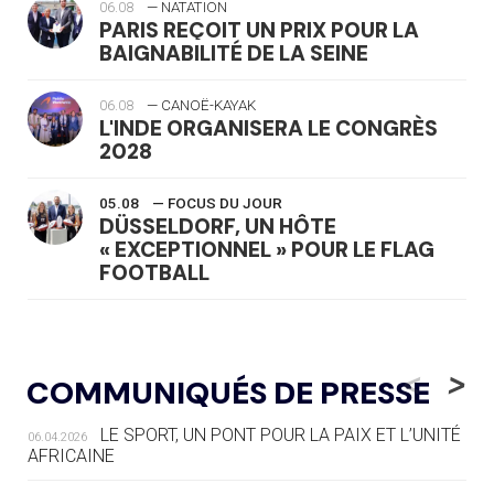
06.08
— NATATION
PARIS REÇOIT UN PRIX POUR LA
BAIGNABILITÉ DE LA SEINE
06.08
— CANOË-KAYAK
L'INDE ORGANISERA LE CONGRÈS
2028
05.08
— FOCUS DU JOUR
DÜSSELDORF, UN HÔTE
« EXCEPTIONNEL » POUR LE FLAG
FOOTBALL
05.08
— LUGE
LE RÊVE DE VOIR LA LUGE ALPINE
<
>
COMMUNIQUÉS DE PRESSE
AUX JO « N'EST PAS FINI »
LE SPORT, UN PONT POUR LA PAIX ET L’UNITÉ
06.04.2026
05.08
— TIR À L'ARC
AFRICAINE
DES MONDIAUX À BRISBANE SUR LA
ROUTE DES JO 2032