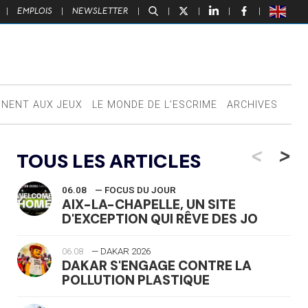
|
EMPLOIS
|
NEWSLETTER
|
|
|
|
|
NNENT AUX JEUX
LE MONDE DE L’ESCRIME
ARCHIVES
<
>
TOUS LES ARTICLES
06.08
— FOCUS DU JOUR
AIX-LA-CHAPELLE, UN SITE
D'EXCEPTION QUI RÊVE DES JO
06.08
— DAKAR 2026
DAKAR S'ENGAGE CONTRE LA
POLLUTION PLASTIQUE