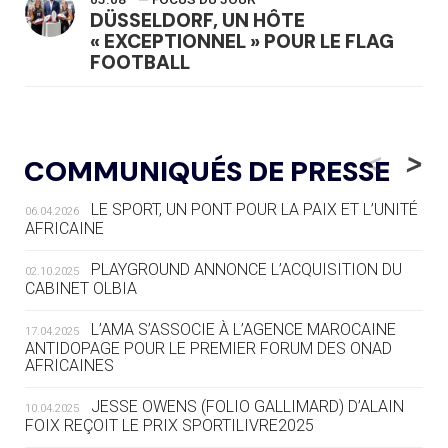
DÜSSELDORF, UN HÔTE
« EXCEPTIONNEL » POUR LE FLAG
FOOTBALL
05.08
— LUGE
LE RÊVE DE VOIR LA LUGE ALPINE
<
>
COMMUNIQUÉS DE PRESSE
AUX JO « N'EST PAS FINI »
LE SPORT, UN PONT POUR LA PAIX ET L’UNITÉ
06.04.2026
05.08
— TIR À L'ARC
AFRICAINE
DES MONDIAUX À BRISBANE SUR LA
ROUTE DES JO 2032
PLAYGROUND ANNONCE L’ACQUISITION DU
02.10.2025
CABINET OLBIA
05.08
— ALPES FRANÇAISES 2030
LE VILLAGE OLYMPIQUE DES ARAVIS
L’AMA S’ASSOCIE À L’AGENCE MAROCAINE
17.04.2025
SE DESSINE
ANTIDOPAGE POUR LE PREMIER FORUM DES ONAD
AFRICAINES
04.08
— FOCUS DU JOUR
JESSE OWENS (FOLIO GALLIMARD) D’ALAIN
10.04.2025
LE COJOP A TROUVÉ SON VILLAGE
FOIX REÇOIT LE PRIX SPORTILIVRE2025
OLYMPIQUE LYONNAIS