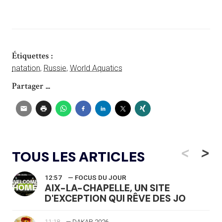
Étiquettes :
natation
,
Russie
,
World Aquatics
Partager ...
<
>
TOUS LES ARTICLES
12:57
— FOCUS DU JOUR
AIX-LA-CHAPELLE, UN SITE
D'EXCEPTION QUI RÊVE DES JO
11:18
— DAKAR 2026