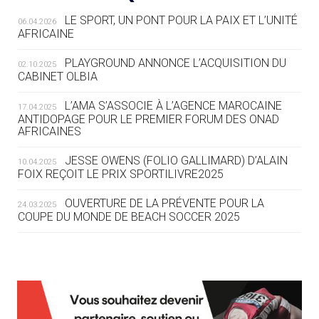
LE SPORT, UN PONT POUR LA PAIX ET L’UNITÉ
06.04.2026
05.08
— TIR À L'ARC
AFRICAINE
DES MONDIAUX À BRISBANE SUR LA
ROUTE DES JO 2032
PLAYGROUND ANNONCE L’ACQUISITION DU
02.10.2025
CABINET OLBIA
05.08
— ALPES FRANÇAISES 2030
LE VILLAGE OLYMPIQUE DES ARAVIS
L’AMA S’ASSOCIE À L’AGENCE MAROCAINE
17.04.2025
SE DESSINE
ANTIDOPAGE POUR LE PREMIER FORUM DES ONAD
AFRICAINES
04.08
— FOCUS DU JOUR
JESSE OWENS (FOLIO GALLIMARD) D’ALAIN
10.04.2025
LE COJOP A TROUVÉ SON VILLAGE
FOIX REÇOIT LE PRIX SPORTILIVRE2025
OLYMPIQUE LYONNAIS
OUVERTURE DE LA PRÉVENTE POUR LA
24.03.2025
COUPE DU MONDE DE BEACH SOCCER 2025
04.08
— ALLEMAGNE
« L'ALLEMAGNE PEUT DÉMONTRER
COMMENT ORGANISER DES JO
RESPONSABLES »
L’AMA FÉLICITE RICHARD POUND ET VALÉRIE
24.03.2025
FOURNEYRON, RÉCOMPENSÉS DE L’ORDRE OLYMPIQUE
L’AMA RECHERCHE DES HÔTES POUR LES
13.03.2025
04.08
— ESCRIME
RÉUNIONS DU CONSEIL DE FONDATION ET DU COMITÉ