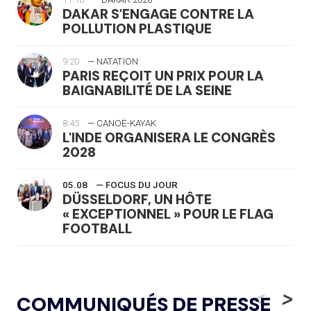
DAKAR S'ENGAGE CONTRE LA
POLLUTION PLASTIQUE
9:20
— NATATION
PARIS REÇOIT UN PRIX POUR LA
BAIGNABILITÉ DE LA SEINE
8:45
— CANOË-KAYAK
L'INDE ORGANISERA LE CONGRÈS
2028
05.08
— FOCUS DU JOUR
DÜSSELDORF, UN HÔTE
« EXCEPTIONNEL » POUR LE FLAG
FOOTBALL
05.08
— LUGE
LE RÊVE DE VOIR LA LUGE ALPINE
<
>
COMMUNIQUÉS DE PRESSE
AUX JO « N'EST PAS FINI »