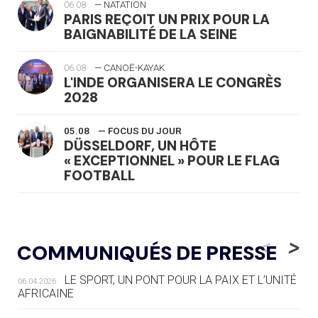
06.08
— NATATION
PARIS REÇOIT UN PRIX POUR LA
BAIGNABILITÉ DE LA SEINE
06.08
— CANOË-KAYAK
L'INDE ORGANISERA LE CONGRÈS
2028
05.08
— FOCUS DU JOUR
DÜSSELDORF, UN HÔTE
« EXCEPTIONNEL » POUR LE FLAG
FOOTBALL
05.08
— LUGE
LE RÊVE DE VOIR LA LUGE ALPINE
<
>
COMMUNIQUÉS DE PRESSE
AUX JO « N'EST PAS FINI »
LE SPORT, UN PONT POUR LA PAIX ET L’UNITÉ
06.04.2026
05.08
— TIR À L'ARC
AFRICAINE
DES MONDIAUX À BRISBANE SUR LA
ROUTE DES JO 2032