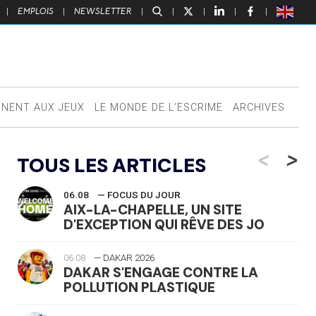
|
EMPLOIS
|
NEWSLETTER
|
|
|
|
|
NNENT AUX JEUX
LE MONDE DE L’ESCRIME
ARCHIVES
<
>
TOUS LES ARTICLES
06.08
— FOCUS DU JOUR
AIX-LA-CHAPELLE, UN SITE
D'EXCEPTION QUI RÊVE DES JO
06.08
— DAKAR 2026
DAKAR S'ENGAGE CONTRE LA
POLLUTION PLASTIQUE