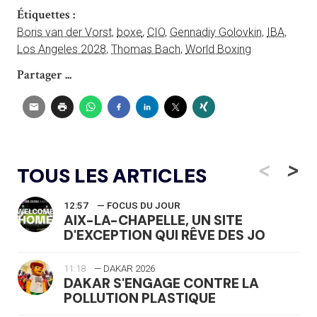
Étiquettes :
Boris van der Vorst
,
boxe
,
CIO
,
Gennadiy Golovkin
,
IBA
,
Los Angeles 2028
,
Thomas Bach
,
World Boxing
Partager ...
<
>
TOUS LES ARTICLES
12:57
— FOCUS DU JOUR
AIX-LA-CHAPELLE, UN SITE
D'EXCEPTION QUI RÊVE DES JO
11:18
— DAKAR 2026
DAKAR S'ENGAGE CONTRE LA
POLLUTION PLASTIQUE