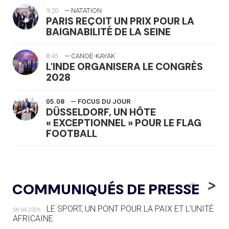
9:20
— NATATION
PARIS REÇOIT UN PRIX POUR LA
BAIGNABILITÉ DE LA SEINE
8:45
— CANOË-KAYAK
L'INDE ORGANISERA LE CONGRÈS
2028
05.08
— FOCUS DU JOUR
DÜSSELDORF, UN HÔTE
« EXCEPTIONNEL » POUR LE FLAG
FOOTBALL
05.08
— LUGE
LE RÊVE DE VOIR LA LUGE ALPINE
<
>
COMMUNIQUÉS DE PRESSE
AUX JO « N'EST PAS FINI »
LE SPORT, UN PONT POUR LA PAIX ET L’UNITÉ
06.04.2026
05.08
— TIR À L'ARC
AFRICAINE
DES MONDIAUX À BRISBANE SUR LA