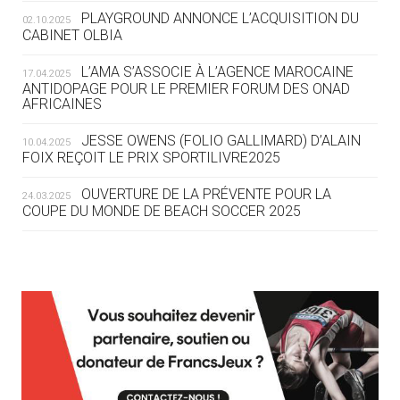
ROUTE DES JO 2032
PLAYGROUND ANNONCE L’ACQUISITION DU
02.10.2025
CABINET OLBIA
05.08
— ALPES FRANÇAISES 2030
LE VILLAGE OLYMPIQUE DES ARAVIS
L’AMA S’ASSOCIE À L’AGENCE MAROCAINE
17.04.2025
SE DESSINE
ANTIDOPAGE POUR LE PREMIER FORUM DES ONAD
AFRICAINES
04.08
— FOCUS DU JOUR
JESSE OWENS (FOLIO GALLIMARD) D’ALAIN
10.04.2025
LE COJOP A TROUVÉ SON VILLAGE
FOIX REÇOIT LE PRIX SPORTILIVRE2025
OLYMPIQUE LYONNAIS
OUVERTURE DE LA PRÉVENTE POUR LA
24.03.2025
COUPE DU MONDE DE BEACH SOCCER 2025
04.08
— ALLEMAGNE
« L'ALLEMAGNE PEUT DÉMONTRER
COMMENT ORGANISER DES JO
RESPONSABLES »
L’AMA FÉLICITE RICHARD POUND ET VALÉRIE
24.03.2025
FOURNEYRON, RÉCOMPENSÉS DE L’ORDRE OLYMPIQUE
L’AMA RECHERCHE DES HÔTES POUR LES
13.03.2025
04.08
— ESCRIME
RÉUNIONS DU CONSEIL DE FONDATION ET DU COMITÉ
LA FIE LANCE LES GRANDES
EXÉCUTIF
MANŒUVRES EN VUE DES JO
APPEL À CANDIDATURES DE L’AMA POUR LES
12.03.2025