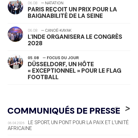
06.08
— NATATION
PARIS REÇOIT UN PRIX POUR LA
BAIGNABILITÉ DE LA SEINE
06.08
— CANOË-KAYAK
L'INDE ORGANISERA LE CONGRÈS
2028
05.08
— FOCUS DU JOUR
DÜSSELDORF, UN HÔTE
« EXCEPTIONNEL » POUR LE FLAG
FOOTBALL
05.08
— LUGE
LE RÊVE DE VOIR LA LUGE ALPINE
<
>
COMMUNIQUÉS DE PRESSE
AUX JO « N'EST PAS FINI »
LE SPORT, UN PONT POUR LA PAIX ET L’UNITÉ
06.04.2026
05.08
— TIR À L'ARC
AFRICAINE
DES MONDIAUX À BRISBANE SUR LA
ROUTE DES JO 2032