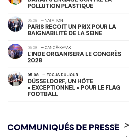
POLLUTION PLASTIQUE
06.08
— NATATION
PARIS REÇOIT UN PRIX POUR LA
BAIGNABILITÉ DE LA SEINE
06.08
— CANOË-KAYAK
L'INDE ORGANISERA LE CONGRÈS
2028
05.08
— FOCUS DU JOUR
DÜSSELDORF, UN HÔTE
« EXCEPTIONNEL » POUR LE FLAG
FOOTBALL
05.08
— LUGE
LE RÊVE DE VOIR LA LUGE ALPINE
<
>
COMMUNIQUÉS DE PRESSE
AUX JO « N'EST PAS FINI »