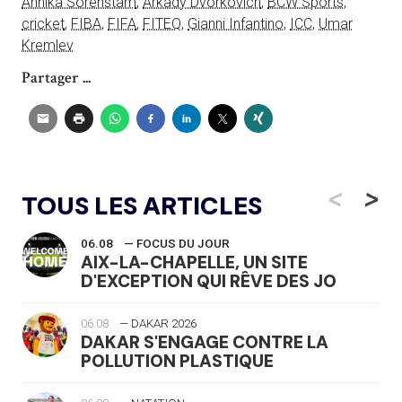
Annika Sorenstam
,
Arkady Dvorkovich
,
BCW Sports
,
cricket
,
FIBA
,
FIFA
,
FITEQ
,
Gianni Infantino
,
ICC
,
Umar
Kremlev
Partager ...
<
>
TOUS LES ARTICLES
06.08
— FOCUS DU JOUR
AIX-LA-CHAPELLE, UN SITE
D'EXCEPTION QUI RÊVE DES JO
06.08
— DAKAR 2026
DAKAR S'ENGAGE CONTRE LA
POLLUTION PLASTIQUE