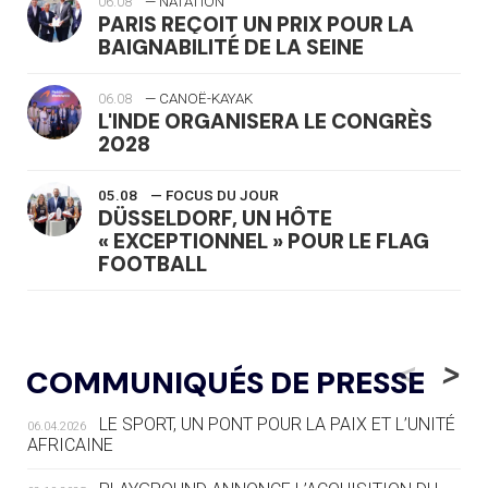
06.08
— NATATION
PARIS REÇOIT UN PRIX POUR LA
BAIGNABILITÉ DE LA SEINE
06.08
— CANOË-KAYAK
L'INDE ORGANISERA LE CONGRÈS
2028
05.08
— FOCUS DU JOUR
DÜSSELDORF, UN HÔTE
« EXCEPTIONNEL » POUR LE FLAG
FOOTBALL
05.08
— LUGE
LE RÊVE DE VOIR LA LUGE ALPINE
<
>
COMMUNIQUÉS DE PRESSE
AUX JO « N'EST PAS FINI »
LE SPORT, UN PONT POUR LA PAIX ET L’UNITÉ
06.04.2026
05.08
— TIR À L'ARC
AFRICAINE
DES MONDIAUX À BRISBANE SUR LA
ROUTE DES JO 2032