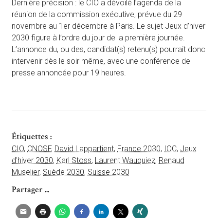
Dernière précision : le CIO a dévoilé l’agenda de la
réunion de la commission exécutive, prévue du 29
novembre au 1er décembre à Paris. Le sujet Jeux d’hiver
2030 figure à l’ordre du jour de la première journée.
L’annonce du, ou des, candidat(s) retenu(s) pourrait donc
intervenir dès le soir même, avec une conférence de
presse annoncée pour 19 heures.
Étiquettes :
CIO
,
CNOSF
,
David Lappartient
,
France 2030
,
IOC
,
Jeux
d'hiver 2030
,
Karl Stoss
,
Laurent Wauquiez
,
Renaud
Muselier
,
Suède 2030
,
Suisse 2030
Partager ...