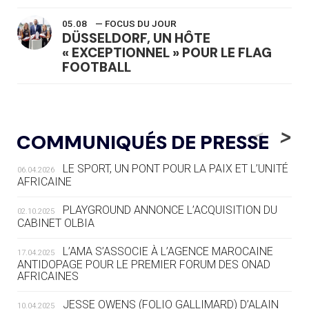
05.08
— FOCUS DU JOUR
DÜSSELDORF, UN HÔTE
« EXCEPTIONNEL » POUR LE FLAG
FOOTBALL
05.08
— LUGE
LE RÊVE DE VOIR LA LUGE ALPINE
<
>
COMMUNIQUÉS DE PRESSE
AUX JO « N'EST PAS FINI »
LE SPORT, UN PONT POUR LA PAIX ET L’UNITÉ
06.04.2026
05.08
— TIR À L'ARC
AFRICAINE
DES MONDIAUX À BRISBANE SUR LA
ROUTE DES JO 2032
PLAYGROUND ANNONCE L’ACQUISITION DU
02.10.2025
CABINET OLBIA
05.08
— ALPES FRANÇAISES 2030
LE VILLAGE OLYMPIQUE DES ARAVIS
L’AMA S’ASSOCIE À L’AGENCE MAROCAINE
17.04.2025
SE DESSINE
ANTIDOPAGE POUR LE PREMIER FORUM DES ONAD
AFRICAINES
04.08
— FOCUS DU JOUR
JESSE OWENS (FOLIO GALLIMARD) D’ALAIN
10.04.2025