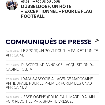
05.08
— FOCUS DU JOUR
DÜSSELDORF, UN HÔTE
« EXCEPTIONNEL » POUR LE FLAG
FOOTBALL
05.08
— LUGE
LE RÊVE DE VOIR LA LUGE ALPINE
<
>
COMMUNIQUÉS DE PRESSE
AUX JO « N'EST PAS FINI »
LE SPORT, UN PONT POUR LA PAIX ET L’UNITÉ
06.04.2026
05.08
— TIR À L'ARC
AFRICAINE
DES MONDIAUX À BRISBANE SUR LA
ROUTE DES JO 2032
PLAYGROUND ANNONCE L’ACQUISITION DU
02.10.2025
CABINET OLBIA
05.08
— ALPES FRANÇAISES 2030
LE VILLAGE OLYMPIQUE DES ARAVIS
L’AMA S’ASSOCIE À L’AGENCE MAROCAINE
17.04.2025
SE DESSINE
ANTIDOPAGE POUR LE PREMIER FORUM DES ONAD
AFRICAINES
04.08
— FOCUS DU JOUR
JESSE OWENS (FOLIO GALLIMARD) D’ALAIN
10.04.2025
LE COJOP A TROUVÉ SON VILLAGE
FOIX REÇOIT LE PRIX SPORTILIVRE2025
OLYMPIQUE LYONNAIS