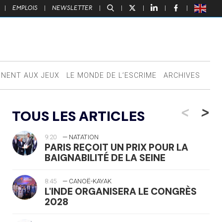
|
EMPLOIS
|
NEWSLETTER
|
|
|
|
|
NNENT AUX JEUX
LE MONDE DE L’ESCRIME
ARCHIVES
<
>
TOUS LES ARTICLES
9:20
— NATATION
PARIS REÇOIT UN PRIX POUR LA
BAIGNABILITÉ DE LA SEINE
8:45
— CANOË-KAYAK
L'INDE ORGANISERA LE CONGRÈS
2028