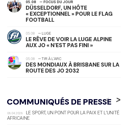
05.08
— FOCUS DU JOUR
DÜSSELDORF, UN HÔTE
« EXCEPTIONNEL » POUR LE FLAG
FOOTBALL
05.08
— LUGE
LE RÊVE DE VOIR LA LUGE ALPINE
AUX JO « N'EST PAS FINI »
05.08
— TIR À L'ARC
DES MONDIAUX À BRISBANE SUR LA
ROUTE DES JO 2032
05.08
— ALPES FRANÇAISES 2030
LE VILLAGE OLYMPIQUE DES ARAVIS
<
>
COMMUNIQUÉS DE PRESSE
SE DESSINE
LE SPORT, UN PONT POUR LA PAIX ET L’UNITÉ
06.04.2026
04.08
— FOCUS DU JOUR
AFRICAINE
LE COJOP A TROUVÉ SON VILLAGE
OLYMPIQUE LYONNAIS