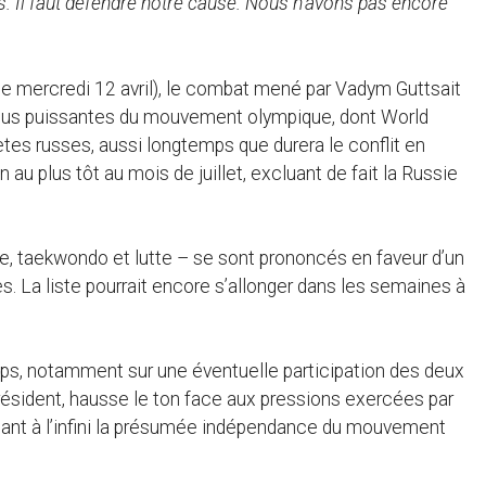
s. Il faut défendre notre cause. Nous n’avons pas encore
e mercredi 12 avril), le combat mené par Vadym Guttsait
s plus puissantes du mouvement olympique, dont World
tes russes, aussi longtemps que durera le conflit en
au plus tôt au mois de juillet, excluant de fait la Russie
e, taekwondo et lutte – se sont prononcés en faveur d’un
s. La liste pourrait encore s’allonger dans les semaines à
mps, notamment sur une éventuelle participation des deux
ésident, hausse le ton face aux pressions exercées par
étant à l’infini la présumée indépendance du mouvement