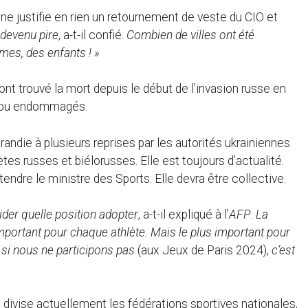
t ne justifie en rien un retournement de veste du CIO et
 devenu pire
, a-t-il confié.
Combien de villes ont été
mes, des enfants ! »
ont trouvé la mort depuis le début de l’invasion russe en
ts ou endommagés.
ndie à plusieurs reprises par les autorités ukrainiennes
tes russes et biélorusses. Elle est toujours d’actualité.
tendre le ministre des Sports. Elle devra être collective.
ider quelle position adopter
, a-t-il expliqué à l’
AFP
.
La
 important pour chaque athlète. Mais le plus important pour
 si nous ne participons pas
(aux Jeux de Paris 2024),
c’est
 divise actuellement les fédérations sportives nationales,