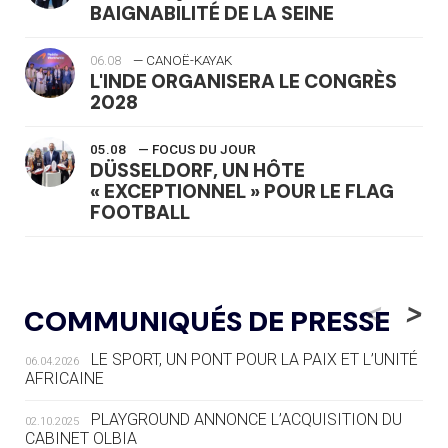
BAIGNABILITÉ DE LA SEINE
06.08
— CANOË-KAYAK
L'INDE ORGANISERA LE CONGRÈS
2028
05.08
— FOCUS DU JOUR
DÜSSELDORF, UN HÔTE
« EXCEPTIONNEL » POUR LE FLAG
FOOTBALL
05.08
— LUGE
LE RÊVE DE VOIR LA LUGE ALPINE
<
>
COMMUNIQUÉS DE PRESSE
AUX JO « N'EST PAS FINI »
LE SPORT, UN PONT POUR LA PAIX ET L’UNITÉ
06.04.2026
05.08
— TIR À L'ARC
AFRICAINE
DES MONDIAUX À BRISBANE SUR LA
ROUTE DES JO 2032
PLAYGROUND ANNONCE L’ACQUISITION DU
02.10.2025
CABINET OLBIA