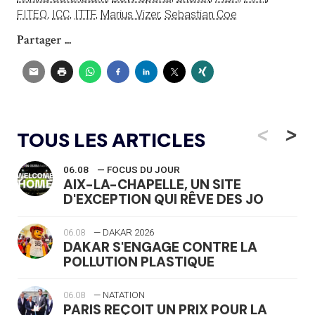
FITEQ
,
ICC
,
ITTF
,
Marius Vizer
,
Sebastian Coe
Partager ...
<
>
TOUS LES ARTICLES
06.08
— FOCUS DU JOUR
AIX-LA-CHAPELLE, UN SITE
D'EXCEPTION QUI RÊVE DES JO
06.08
— DAKAR 2026
DAKAR S'ENGAGE CONTRE LA
POLLUTION PLASTIQUE
06.08
— NATATION
PARIS REÇOIT UN PRIX POUR LA