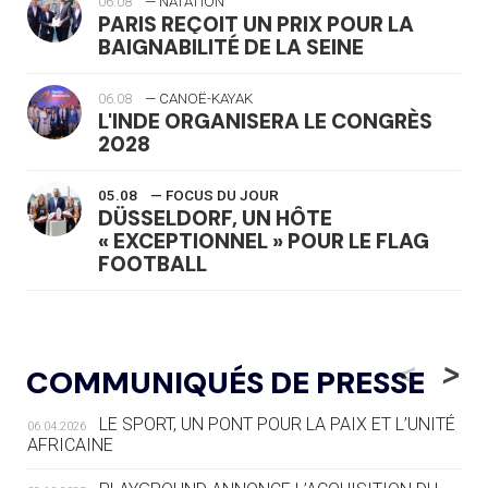
06.08
— NATATION
PARIS REÇOIT UN PRIX POUR LA
BAIGNABILITÉ DE LA SEINE
06.08
— CANOË-KAYAK
L'INDE ORGANISERA LE CONGRÈS
2028
05.08
— FOCUS DU JOUR
DÜSSELDORF, UN HÔTE
« EXCEPTIONNEL » POUR LE FLAG
FOOTBALL
05.08
— LUGE
LE RÊVE DE VOIR LA LUGE ALPINE
<
>
COMMUNIQUÉS DE PRESSE
AUX JO « N'EST PAS FINI »
LE SPORT, UN PONT POUR LA PAIX ET L’UNITÉ
06.04.2026
05.08
— TIR À L'ARC
AFRICAINE
DES MONDIAUX À BRISBANE SUR LA
ROUTE DES JO 2032