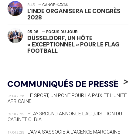
8:45
— CANOË-KAYAK
L'INDE ORGANISERA LE CONGRÈS
2028
05.08
— FOCUS DU JOUR
DÜSSELDORF, UN HÔTE
« EXCEPTIONNEL » POUR LE FLAG
FOOTBALL
05.08
— LUGE
LE RÊVE DE VOIR LA LUGE ALPINE
<
>
COMMUNIQUÉS DE PRESSE
AUX JO « N'EST PAS FINI »
LE SPORT, UN PONT POUR LA PAIX ET L’UNITÉ
06.04.2026
05.08
— TIR À L'ARC
AFRICAINE
DES MONDIAUX À BRISBANE SUR LA
ROUTE DES JO 2032
PLAYGROUND ANNONCE L’ACQUISITION DU
02.10.2025
CABINET OLBIA
05.08
— ALPES FRANÇAISES 2030
LE VILLAGE OLYMPIQUE DES ARAVIS
L’AMA S’ASSOCIE À L’AGENCE MAROCAINE
17.04.2025