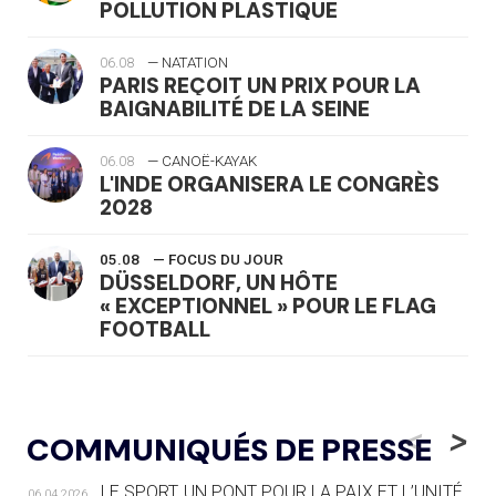
POLLUTION PLASTIQUE
06.08
— NATATION
PARIS REÇOIT UN PRIX POUR LA
BAIGNABILITÉ DE LA SEINE
06.08
— CANOË-KAYAK
L'INDE ORGANISERA LE CONGRÈS
2028
05.08
— FOCUS DU JOUR
DÜSSELDORF, UN HÔTE
« EXCEPTIONNEL » POUR LE FLAG
FOOTBALL
05.08
— LUGE
LE RÊVE DE VOIR LA LUGE ALPINE
<
>
COMMUNIQUÉS DE PRESSE
AUX JO « N'EST PAS FINI »
LE SPORT, UN PONT POUR LA PAIX ET L’UNITÉ
06.04.2026