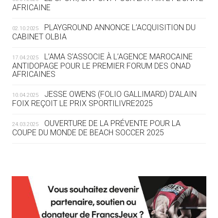
05.08
— TIR À L'ARC
AFRICAINE
DES MONDIAUX À BRISBANE SUR LA
ROUTE DES JO 2032
PLAYGROUND ANNONCE L’ACQUISITION DU
02.10.2025
CABINET OLBIA
05.08
— ALPES FRANÇAISES 2030
LE VILLAGE OLYMPIQUE DES ARAVIS
L’AMA S’ASSOCIE À L’AGENCE MAROCAINE
17.04.2025
SE DESSINE
ANTIDOPAGE POUR LE PREMIER FORUM DES ONAD
AFRICAINES
04.08
— FOCUS DU JOUR
JESSE OWENS (FOLIO GALLIMARD) D’ALAIN
10.04.2025
LE COJOP A TROUVÉ SON VILLAGE
FOIX REÇOIT LE PRIX SPORTILIVRE2025
OLYMPIQUE LYONNAIS
OUVERTURE DE LA PRÉVENTE POUR LA
24.03.2025
COUPE DU MONDE DE BEACH SOCCER 2025
04.08
— ALLEMAGNE
« L'ALLEMAGNE PEUT DÉMONTRER
COMMENT ORGANISER DES JO
RESPONSABLES »
L’AMA FÉLICITE RICHARD POUND ET VALÉRIE
24.03.2025
FOURNEYRON, RÉCOMPENSÉS DE L’ORDRE OLYMPIQUE
L’AMA RECHERCHE DES HÔTES POUR LES
13.03.2025
04.08
— ESCRIME
RÉUNIONS DU CONSEIL DE FONDATION ET DU COMITÉ
LA FIE LANCE LES GRANDES
EXÉCUTIF
MANŒUVRES EN VUE DES JO