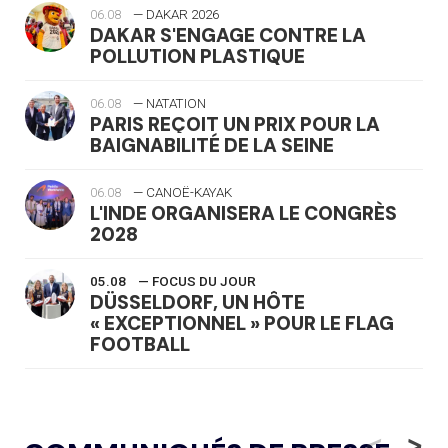
06.08
— DAKAR 2026
DAKAR S'ENGAGE CONTRE LA
POLLUTION PLASTIQUE
06.08
— NATATION
PARIS REÇOIT UN PRIX POUR LA
BAIGNABILITÉ DE LA SEINE
06.08
— CANOË-KAYAK
L'INDE ORGANISERA LE CONGRÈS
2028
05.08
— FOCUS DU JOUR
DÜSSELDORF, UN HÔTE
« EXCEPTIONNEL » POUR LE FLAG
FOOTBALL
05.08
— LUGE
LE RÊVE DE VOIR LA LUGE ALPINE
<
>