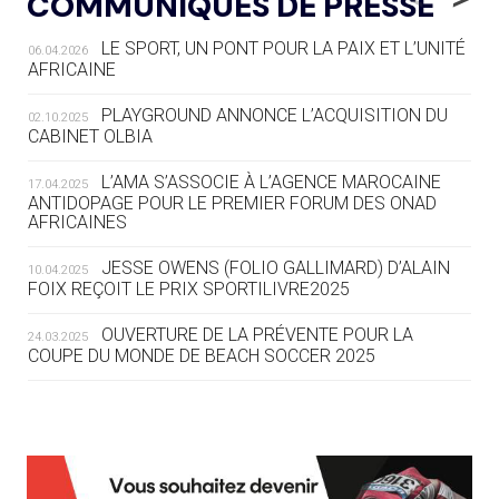
COMMUNIQUÉS DE PRESSE
AUX JO « N'EST PAS FINI »
LE SPORT, UN PONT POUR LA PAIX ET L’UNITÉ
06.04.2026
05.08
— TIR À L'ARC
AFRICAINE
DES MONDIAUX À BRISBANE SUR LA
ROUTE DES JO 2032
PLAYGROUND ANNONCE L’ACQUISITION DU
02.10.2025
CABINET OLBIA
05.08
— ALPES FRANÇAISES 2030
LE VILLAGE OLYMPIQUE DES ARAVIS
L’AMA S’ASSOCIE À L’AGENCE MAROCAINE
17.04.2025
SE DESSINE
ANTIDOPAGE POUR LE PREMIER FORUM DES ONAD
AFRICAINES
04.08
— FOCUS DU JOUR
JESSE OWENS (FOLIO GALLIMARD) D’ALAIN
10.04.2025
LE COJOP A TROUVÉ SON VILLAGE
FOIX REÇOIT LE PRIX SPORTILIVRE2025
OLYMPIQUE LYONNAIS
OUVERTURE DE LA PRÉVENTE POUR LA
24.03.2025
COUPE DU MONDE DE BEACH SOCCER 2025
04.08
— ALLEMAGNE
« L'ALLEMAGNE PEUT DÉMONTRER
COMMENT ORGANISER DES JO
RESPONSABLES »
L’AMA FÉLICITE RICHARD POUND ET VALÉRIE
24.03.2025
FOURNEYRON, RÉCOMPENSÉS DE L’ORDRE OLYMPIQUE
L’AMA RECHERCHE DES HÔTES POUR LES
13.03.2025
04.08
— ESCRIME