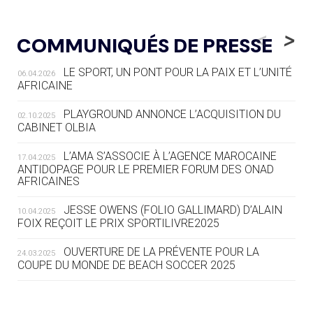
05.08
— ALPES FRANÇAISES 2030
LE VILLAGE OLYMPIQUE DES ARAVIS
<
>
COMMUNIQUÉS DE PRESSE
SE DESSINE
LE SPORT, UN PONT POUR LA PAIX ET L’UNITÉ
06.04.2026
04.08
— FOCUS DU JOUR
AFRICAINE
LE COJOP A TROUVÉ SON VILLAGE
OLYMPIQUE LYONNAIS
PLAYGROUND ANNONCE L’ACQUISITION DU
02.10.2025
CABINET OLBIA
04.08
— ALLEMAGNE
« L'ALLEMAGNE PEUT DÉMONTRER
L’AMA S’ASSOCIE À L’AGENCE MAROCAINE
17.04.2025
COMMENT ORGANISER DES JO
ANTIDOPAGE POUR LE PREMIER FORUM DES ONAD
AFRICAINES
RESPONSABLES »
JESSE OWENS (FOLIO GALLIMARD) D’ALAIN
10.04.2025
04.08
— ESCRIME
FOIX REÇOIT LE PRIX SPORTILIVRE2025
LA FIE LANCE LES GRANDES
MANŒUVRES EN VUE DES JO
OUVERTURE DE LA PRÉVENTE POUR LA
24.03.2025
COUPE DU MONDE DE BEACH SOCCER 2025
04.08
— DAKAR 2026
DES FRESQUES CÉLÈBRENT LES JOJ
L’AMA FÉLICITE RICHARD POUND ET VALÉRIE
24.03.2025