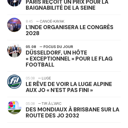
PARIS REÇOIT UN PRIX POUR LA
BAIGNABILITÉ DE LA SEINE
8:45
— CANOË-KAYAK
L'INDE ORGANISERA LE CONGRÈS
2028
05.08
— FOCUS DU JOUR
DÜSSELDORF, UN HÔTE
« EXCEPTIONNEL » POUR LE FLAG
FOOTBALL
05.08
— LUGE
LE RÊVE DE VOIR LA LUGE ALPINE
AUX JO « N'EST PAS FINI »
05.08
— TIR À L'ARC
DES MONDIAUX À BRISBANE SUR LA
ROUTE DES JO 2032