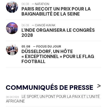
06.08
— NATATION
PARIS REÇOIT UN PRIX POUR LA
BAIGNABILITÉ DE LA SEINE
06.08
— CANOË-KAYAK
L'INDE ORGANISERA LE CONGRÈS
2028
05.08
— FOCUS DU JOUR
DÜSSELDORF, UN HÔTE
« EXCEPTIONNEL » POUR LE FLAG
FOOTBALL
05.08
— LUGE
LE RÊVE DE VOIR LA LUGE ALPINE
<
>
COMMUNIQUÉS DE PRESSE
AUX JO « N'EST PAS FINI »
LE SPORT, UN PONT POUR LA PAIX ET L’UNITÉ
06.04.2026
05.08
— TIR À L'ARC
AFRICAINE
DES MONDIAUX À BRISBANE SUR LA