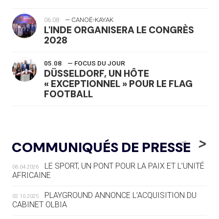
06.08
— CANOË-KAYAK
L'INDE ORGANISERA LE CONGRÈS
2028
05.08
— FOCUS DU JOUR
DÜSSELDORF, UN HÔTE
« EXCEPTIONNEL » POUR LE FLAG
FOOTBALL
05.08
— LUGE
LE RÊVE DE VOIR LA LUGE ALPINE
<
>
COMMUNIQUÉS DE PRESSE
AUX JO « N'EST PAS FINI »
LE SPORT, UN PONT POUR LA PAIX ET L’UNITÉ
06.04.2026
05.08
— TIR À L'ARC
AFRICAINE
DES MONDIAUX À BRISBANE SUR LA
ROUTE DES JO 2032
PLAYGROUND ANNONCE L’ACQUISITION DU
02.10.2025
CABINET OLBIA
05.08
— ALPES FRANÇAISES 2030