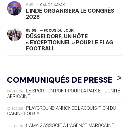
8:45
— CANOË-KAYAK
L'INDE ORGANISERA LE CONGRÈS
2028
05.08
— FOCUS DU JOUR
DÜSSELDORF, UN HÔTE
« EXCEPTIONNEL » POUR LE FLAG
FOOTBALL
05.08
— LUGE
LE RÊVE DE VOIR LA LUGE ALPINE
<
>
COMMUNIQUÉS DE PRESSE
AUX JO « N'EST PAS FINI »
LE SPORT, UN PONT POUR LA PAIX ET L’UNITÉ
06.04.2026
05.08
— TIR À L'ARC
AFRICAINE
DES MONDIAUX À BRISBANE SUR LA
ROUTE DES JO 2032
PLAYGROUND ANNONCE L’ACQUISITION DU
02.10.2025
CABINET OLBIA
05.08
— ALPES FRANÇAISES 2030
LE VILLAGE OLYMPIQUE DES ARAVIS
L’AMA S’ASSOCIE À L’AGENCE MAROCAINE
17.04.2025