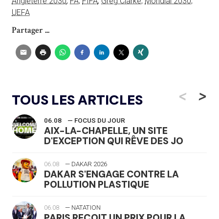
Angleterre 2030
,
FA
,
FIFA
,
Greg Clarke
,
Mondial 2030
,
UEFA
Partager ...
<
>
TOUS LES ARTICLES
06.08
— FOCUS DU JOUR
AIX-LA-CHAPELLE, UN SITE
D'EXCEPTION QUI RÊVE DES JO
06.08
— DAKAR 2026
DAKAR S'ENGAGE CONTRE LA
POLLUTION PLASTIQUE
06.08
— NATATION
PARIS REÇOIT UN PRIX POUR LA