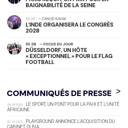
BAIGNABILITÉ DE LA SEINE
06.08
— CANOË-KAYAK
L'INDE ORGANISERA LE CONGRÈS
2028
05.08
— FOCUS DU JOUR
DÜSSELDORF, UN HÔTE
« EXCEPTIONNEL » POUR LE FLAG
FOOTBALL
05.08
— LUGE
LE RÊVE DE VOIR LA LUGE ALPINE
<
>
COMMUNIQUÉS DE PRESSE
AUX JO « N'EST PAS FINI »
LE SPORT, UN PONT POUR LA PAIX ET L’UNITÉ
06.04.2026
05.08
— TIR À L'ARC
AFRICAINE
DES MONDIAUX À BRISBANE SUR LA
ROUTE DES JO 2032
PLAYGROUND ANNONCE L’ACQUISITION DU
02.10.2025
CABINET OLBIA