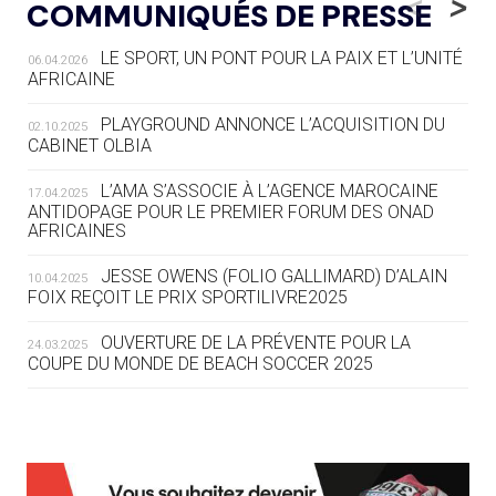
<
>
COMMUNIQUÉS DE PRESSE
AUX JO « N'EST PAS FINI »
LE SPORT, UN PONT POUR LA PAIX ET L’UNITÉ
06.04.2026
05.08
— TIR À L'ARC
AFRICAINE
DES MONDIAUX À BRISBANE SUR LA
ROUTE DES JO 2032
PLAYGROUND ANNONCE L’ACQUISITION DU
02.10.2025
CABINET OLBIA
05.08
— ALPES FRANÇAISES 2030
LE VILLAGE OLYMPIQUE DES ARAVIS
L’AMA S’ASSOCIE À L’AGENCE MAROCAINE
17.04.2025
SE DESSINE
ANTIDOPAGE POUR LE PREMIER FORUM DES ONAD
AFRICAINES
04.08
— FOCUS DU JOUR
JESSE OWENS (FOLIO GALLIMARD) D’ALAIN
10.04.2025
LE COJOP A TROUVÉ SON VILLAGE
FOIX REÇOIT LE PRIX SPORTILIVRE2025
OLYMPIQUE LYONNAIS
OUVERTURE DE LA PRÉVENTE POUR LA
24.03.2025
COUPE DU MONDE DE BEACH SOCCER 2025
04.08
— ALLEMAGNE
« L'ALLEMAGNE PEUT DÉMONTRER
COMMENT ORGANISER DES JO
RESPONSABLES »
L’AMA FÉLICITE RICHARD POUND ET VALÉRIE
24.03.2025
FOURNEYRON, RÉCOMPENSÉS DE L’ORDRE OLYMPIQUE
L’AMA RECHERCHE DES HÔTES POUR LES