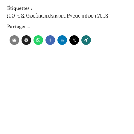
Étiquettes :
CIO
,
FIS
,
Gianfranco Kasper
,
Pyeongchang 2018
Partager ...