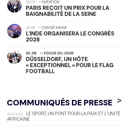
06.08
— NATATION
PARIS REÇOIT UN PRIX POUR LA
BAIGNABILITÉ DE LA SEINE
06.08
— CANOË-KAYAK
L'INDE ORGANISERA LE CONGRÈS
2028
05.08
— FOCUS DU JOUR
DÜSSELDORF, UN HÔTE
« EXCEPTIONNEL » POUR LE FLAG
FOOTBALL
05.08
— LUGE
LE RÊVE DE VOIR LA LUGE ALPINE
<
>
COMMUNIQUÉS DE PRESSE
AUX JO « N'EST PAS FINI »
LE SPORT, UN PONT POUR LA PAIX ET L’UNITÉ
06.04.2026
05.08
— TIR À L'ARC
AFRICAINE
DES MONDIAUX À BRISBANE SUR LA
ROUTE DES JO 2032