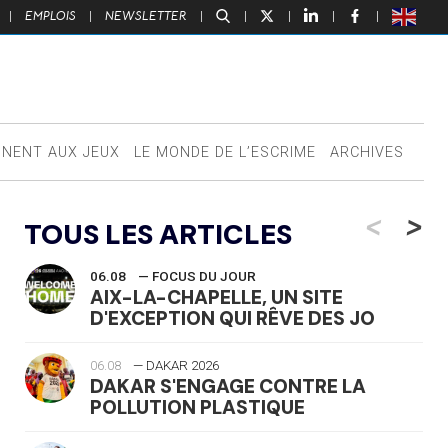
|
EMPLOIS
|
NEWSLETTER
|
|
|
|
|
NNENT AUX JEUX
LE MONDE DE L’ESCRIME
ARCHIVES
<
>
TOUS LES ARTICLES
06.08
— FOCUS DU JOUR
AIX-LA-CHAPELLE, UN SITE
D'EXCEPTION QUI RÊVE DES JO
06.08
— DAKAR 2026
DAKAR S'ENGAGE CONTRE LA
POLLUTION PLASTIQUE