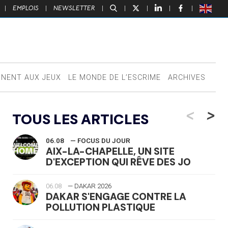
|
EMPLOIS
|
NEWSLETTER
|
|
|
|
|
NNENT AUX JEUX
LE MONDE DE L’ESCRIME
ARCHIVES
<
>
TOUS LES ARTICLES
06.08
— FOCUS DU JOUR
AIX-LA-CHAPELLE, UN SITE
D'EXCEPTION QUI RÊVE DES JO
06.08
— DAKAR 2026
DAKAR S'ENGAGE CONTRE LA
POLLUTION PLASTIQUE