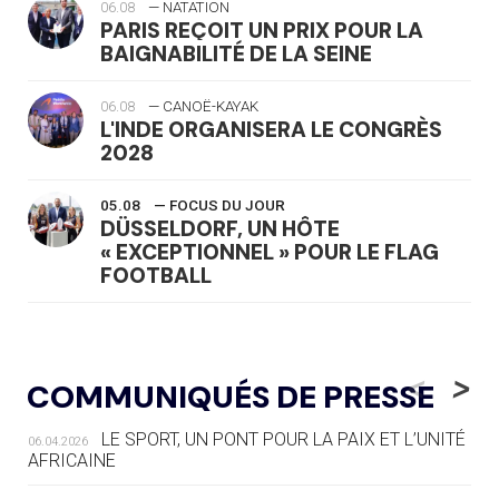
06.08
— NATATION
PARIS REÇOIT UN PRIX POUR LA
BAIGNABILITÉ DE LA SEINE
06.08
— CANOË-KAYAK
L'INDE ORGANISERA LE CONGRÈS
2028
05.08
— FOCUS DU JOUR
DÜSSELDORF, UN HÔTE
« EXCEPTIONNEL » POUR LE FLAG
FOOTBALL
05.08
— LUGE
LE RÊVE DE VOIR LA LUGE ALPINE
<
>
COMMUNIQUÉS DE PRESSE
AUX JO « N'EST PAS FINI »
LE SPORT, UN PONT POUR LA PAIX ET L’UNITÉ
06.04.2026
05.08
— TIR À L'ARC
AFRICAINE
DES MONDIAUX À BRISBANE SUR LA
ROUTE DES JO 2032